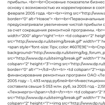
прибыль». <br><br>Основные показатели бизнес
основу с возможностью их корректировки в соо
февраля 2005 года. <br><br><img src="http://www.dp
border="0" alt="Новое"> <br><br>Первоначальны
предусматривали увеличение чистой прибыли с 865
за счет сокращения ремонтной программы. <br><br
width="200" align="right"><tr> <td colspan="2" hei
src="http://www.dp.ru/siteimg/break.gif" width="1" h
<span style="font-size: 11px; color: #607E9E"><b>С
background="http://www.dp.ru/siteimg/bg_forum_p
src="http://www.dp.ru/siteimg/break.gif" width="1" he
colspan="2" height="3"><img src="http://www.dp.ru/s
border="0" alt=""></td></tr><tr> <td colspan="2"><s
финансирование ремонтных программ ОАО «Ленэн
2005 году – 1, 493 млрд рублей<br>Инвестицион
составила свыше 5 053 млн. руб, за 2005 год – 2,
«Ленэнерго»</span></td></tr><tr> <td colspan="2"
src="http://www.dp.ru/siteimg/break.gif" width="1" he
colspan="2" height="1"><img src="http://www.dp.ru/s