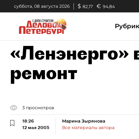
$
€
суббота, 08 августа 2026
82,17
94,84
Рубри
«Ленэнерго» 
ремонт
3
просмотров
18:26
Марина Зырянова
12 мая 2005
Все материалы автора