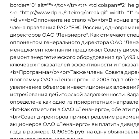
border="0" alt=""></td></tr><tr> <td colspan="2" h
src="http://www.dp.ru/siteimg/break.gif" width="1" he
</div><b>Оппонента не стало </b><br>В конце а
члена правления РАО "ЕЭС России", одновремен
директоров ОАО "Ленэнерго". Как отмечают спе
оппонентом генерального директора ОАО "Ленэн
менеджмент компании предложил Совету директ
ремонт энергетического оборудования до 1,493 
ключевых показателей эффективности и показате
<b>Программа</b><br>Также члены Совета дире
программу ОАО «Ленэнерго» на 2005 год в объеме
увеличение объемов инвестиционных вложений до
истребования дебиторской задолженности. Зад
определена как одно из приоритетных направлен
<br>Как отметили в ОАО «Ленэнерго», обе эти 
<br>Совет директоров принял решение рекоме
акционеров ОАО «Ленэнерго» выплатить дивиде
года в размере: 0,190505 руб. на одну обыкновен