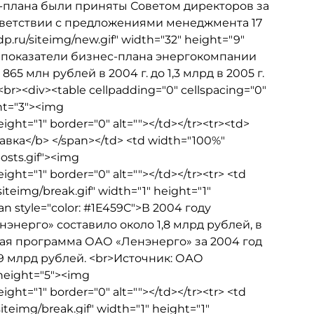
-плана были приняты Советом директоров за
тветствии с предложениями менеджмента 17
.ru/siteimg/new.gif" width="32" height="9"
е показатели бизнес-плана энергокомпании
 млн рублей в 2004 г. до 1,3 млрд в 2005 г.
><div><table cellpadding="0" cellspacing="0"
ght="3"><img
eight="1" border="0" alt=""></td></tr><tr><td>
правка</b> </span></td> <td width="100%"
osts.gif"><img
ight="1" border="0" alt=""></td></tr><tr> <td
iteimg/break.gif" width="1" height="1"
pan style="color: #1E459C">В 2004 году
ерго» составило около 1,8 млрд рублей, в
ная программа ОАО «Ленэнерго» за 2004 год
159 млрд рублей. <br>Источник: ОАО
 height="5"><img
ight="1" border="0" alt=""></td></tr><tr> <td
iteimg/break.gif" width="1" height="1"