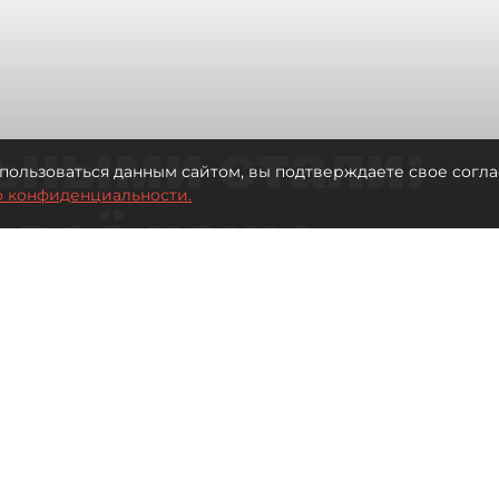
ьными стали:
пользоваться данным сайтом, вы подтверждаете свое согла
о конфиденциальности.
 всё чаще
ию без
в
 Турции без покупки туров