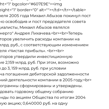
eight="1" bgcolor="#607E9E"><img
ight="1" border="0" alt=""></td></tr></table>
преля 2005 года Михаил Абызов покинул пост
но освободив и пост председателя совета
циалисты, Михаил Абызов являлся
ерго" Андрея Лихачева.<br><br>Теперь
оров увеличить расходы компании на
млрд. руб., с соответствующим изменением
ля «Чистая прибыль». <br><br>
кторов утвердили инвестиционную
 2,159 млрд. руб. При этом, возможно
 3, 159 млрд. руб. при условии
ача погашения дебиторской задолженности
ий деятельности компании в 2005 году.<br>
программы сформированы и утверждены.
ндовать годовому общему собранию
нды по акциям Общества по итогам 2004
ную акцию; 0,640000 руб. на одну