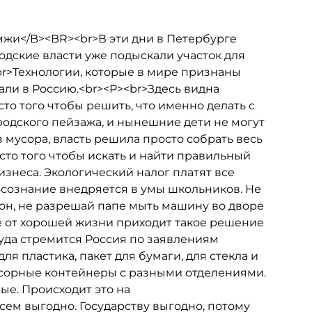
мжи</B><BR><br>В эти дни в Петербурге
одские власти уже подыскали участок для
r>Технологии, которые в мире признаны
ли в Россию.<br><P><br>Здесь видна
то того чтобы решить, что именно делать с
родского пейзажа, и нынешние дети не могут
з мусора, власть решила просто собрать весь
место того чтобы искать и найти правильный
изнеса. Экологический налог платят все
осознание внедряется в умы школьников. Не
зон, не разрешай папе мыть машину во дворе
не от хорошей жизни приходит такое решение
куда стремится Россия по заявлениям
ля пластика, пакет для бумаги, для стекла и
усорные контейнеры с разными отделениями.
е. Происходит это на
ем выгодно. Государству выгодно, потому