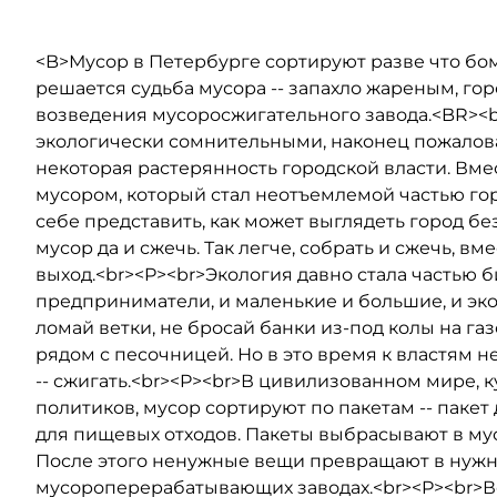
<B>Мусор в Петербурге сортируют разве что бо
решается судьба мусора -- запахло жареным, гор
возведения мусоросжигательного завода.<BR><b
экологически сомнительными, наконец пожалова
некоторая растерянность городской власти. Вмес
мусором, который стал неотъемлемой частью го
себе представить, как может выглядеть город бе
мусор да и сжечь. Так легче, собрать и сжечь, в
выход.<br><P><br>Экология давно стала частью б
предприниматели, и маленькие и большие, и эк
ломай ветки, не бросай банки из-под колы на га
рядом с песочницей. Но в это время к властям 
-- сжигать.<br><P><br>В цивилизованном мире, 
политиков, мусор сортируют по пакетам -- пакет д
для пищевых отходов. Пакеты выбрасывают в м
После этого ненужные вещи превращают в нужны
мусороперерабатывающих заводах.<br><P><br>Вс