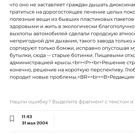
что оно не заставляет граждан дышать диоксинам
тратиться на дорогостоящее лечение целых пок
полезные вещи из бывших пластиковых пакетов 
здоровыми и жить в экологически благополучной 
выхлопы автомобилей сделали городскую атмосф
непригодной для дыхания, такого завода только и
сортируют только бомжи, исправно опустошая мус
бутылки, сюда -- старые ботинки. Пищевыми от
администрацией крысы.<br><P><br>Решение строи
конечно, решение на короткую перспективу. Гло
породит новые проблемы.<BR><br><B>Редакция
Нашли ошибку? Выделите фрагмент с текстом 
11:43
31 мая 2004