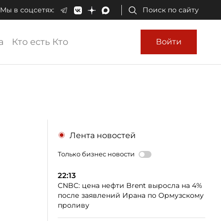
Мы в соцсетях:
Поиск по сайту
а
Кто есть Кто
Войти
Лента новостей
Только бизнес новости
22:13
CNBC: цена нефти Brent выросла на 4%
после заявлений Ирана по Ормузскому
проливу