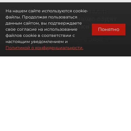
Самостоятельными стали:
На нашем сайте используются cookie-
петербуржцы всё чаще ездят
файлы. Продолжая пользоваться
данным сайтом, вы подтверждаете
в Турцию без покупки туров
Понятно
свое согласие на использование
файлов cookie в соответствии с
Петербуржцы стали чаще отдыхать в
настоящим уведомлением и
Турции без покупки туров
Политикой о конфиденциальности.
08 августа 2026
00:05
1588
Читайте нас в мессенджере Max
Дарья Дмитриева
Все материалы автора
Автор фото:
Михаил Тихонов / "ДП"
Петербуржцы стали чаще
бронировать отдых в Турции