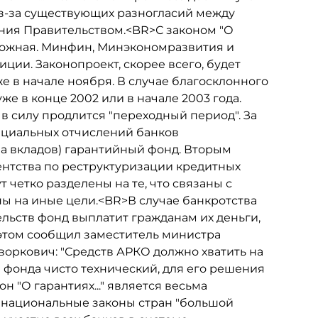
 из-за существующих разногласий между
ния Правительством.<BR>С законом "О
оложная. Минфин, Минэкономразвития и
ции. Законопроект, скорее всего, будет
е в начале ноября. В случае благосклонного
е в конце 2002 или в начале 2003 года.
 в силу продлится "переходный период". За
ециальных отчислений банков
а вкладов) гарантийный фонд. Вторым
ентства по реструктуризации кредитных
 четко разделены на те, что связаны с
аны на иные цели.<BR>В случае банкротства
льств фонд выплатит гражданам их деньги,
этом сообщил заместитель министра
воркович: "Средств АРКО должно хватить на
фонда чисто технический, для его решения
кон "О гарантиях..." является весьма
о национальные законы стран "большой