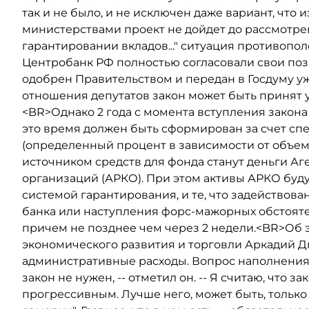
так и не было, и не исключен даже вариант, что
министерствами проект не дойдет до рассмотре
гарантировании вкладов..." ситуация противоп
Центробанк РФ полностью согласовали свои пози
одобрен Правительством и передан в Госдуму уж
отношения депутатов закон может быть принят уж
<BR>Однако 2 года с момента вступления закона
это время должен быть сформирован за счет сп
(определенный процент в зависимости от объем
источником средств для фонда станут деньги Аг
организаций (АРКО). При этом активы АРКО будут
системой гарантирования, и те, что задействов
банка или наступления форс-мажорных обстояте
причем не позднее чем через 2 недели.<BR>Об 
экономического развития и торговли Аркадий Д
административные расходы. Вопрос наполнения 
закон не нужен, -- отметил он. -- Я считаю, что за
прогрессивным. Лучше него, может быть, тольк