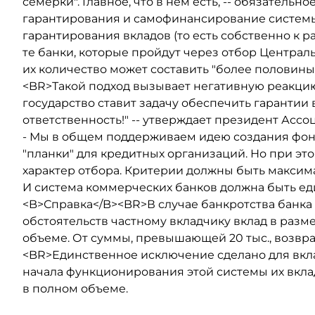
семерки". Главное, что в нем есть, -- обязательн
гарантирования и самофинансирование системы"
гарантирования вкладов (то есть собственно к р
те банки, которые пройдут через отбор Централ
их количество может составить "более половины
<BR>Такой подход вызывает негативную реакци
государство ставит задачу обеспечить гарантии 
ответственность!" -- утверждает президент Ассо
- Мы в общем поддерживаем идею создания фон
"планки" для кредитных организаций. Но при э
характер отбора. Критерии должны быть макси
И система коммерческих банков должна быть еди
<B>Справка</B><BR>В случае банкротства банк
обстоятельств частному вкладчику вклад в разме
объеме. От суммы, превышающей 20 тыс., возвращ
<BR>Единственное исключение сделано для вкла
начала функционирования этой системы их вкла
в полном объеме.