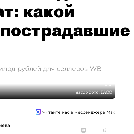
т: какой
 пострадавшие
 млрд рублей для селлеров WB
Автор фото:
ТАСС
Читайте нас в мессенджере Max
иева