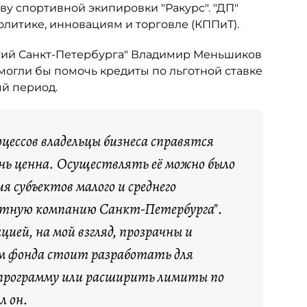
у спортивной экипировки "Ракурс". "ДП"
литике, инновациям и торговле (КППиТ).
тий Санкт-Петербурга" Владимир Меньшиков
могли бы помочь кредиты по льготной ставке
й период.
цессов владельцы бизнеса справятся
ень ценна. Осуществлять её можно было
я субъектов малого и среднего
итную компанию Санкт-Петербурга".
ией, на мой взгляд, прозрачны и
м фонда стоит разработать для
 программу или расширить лимиты по
л он.