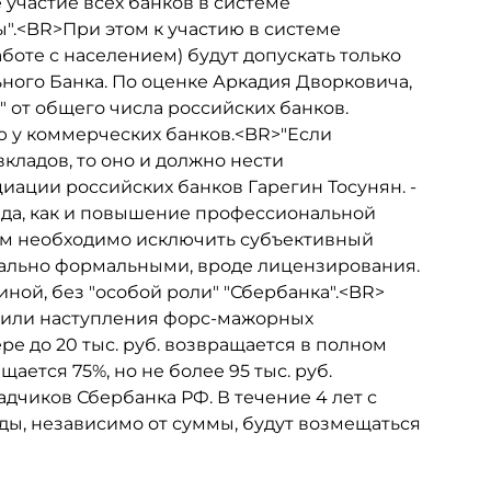
ое участие всех банков в системе
.<BR>При этом к участию в системе
аботе с населением) будут допускать только
ьного Банка. По оценке Аркадия Дворковича,
" от общего числа российских банков.
ю у коммерческих банков.<BR>"Если
вкладов, то оно и должно нести
циации российских банков Гарегин Тосунян. -
да, как и повышение профессиональной
том необходимо исключить субъективный
мально формальными, вроде лицензирования.
ной, без "особой роли" "Сбербанка".<BR>
а или наступления форс-мажорных
ре до 20 тыс. руб. возвращается в полном
ается 75%, но не более 95 тыс. руб.
дчиков Сбербанка РФ. В течение 4 лет с
ды, независимо от суммы, будут возмещаться