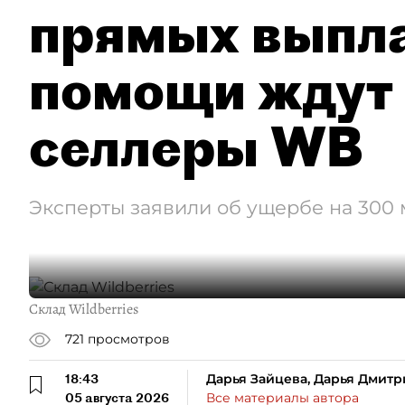
прямых выпла
помощи ждут
селлеры WB
Эксперты заявили об ущербе на 300
Склад Wildberries
721
просмотров
18:43
Дарья Зайцева, Дарья Дмитр
05 августа 2026
Все материалы автора