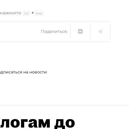
и нажмите
+
Поделиться:
дписаться на новости
алогам до