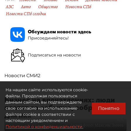
АЗС
Авто
Общество
Новости СПб
Новости СПб сегодня
Обсуждаем новости здесь
Присоединяйтесь!
Подписаться на новости
Новости СМИ2
На нашем сайте используются cookie-
файлы. Продолжая пользоваться
Бизнес на впечатлениях: люди
данным сайтом, вы подтверждаете
платят за событие, собранное
Понятно
свое согласие на использование
для них
файлов cookie в соответствии с
настоящим уведомлением и
Автор фото:
Максим Змеев
Политикой о конфиденциальности.