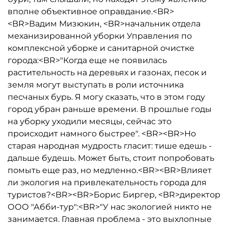
вполне объективное оправдание.<BR>
<BR>Вадим Мизюкин, <BR>начальник отдела
механизированной уборки Управления по
комплексной уборке и санитарной очистке
города:<BR>"Когда еще не появилась
растительность на деревьях и газонах, песок и
земля могут выступать в роли источника
песчаных бурь. Я могу сказать, что в этом году
город убран раньше времени. В прошлые годы
на уборку уходили месяцы, сейчас это
происходит намного быстрее". <BR><BR>Но
старая народная мудрость гласит: тише едешь -
дальше будешь. Может быть, стоит попробовать
помыть еще раз, но медленно.<BR><BR>Влияет
ли экология на привлекательность города для
туристов?<BR><BR>Борис Биргер, <BR>директор
ООО "Абби-тур":<BR>"У нас экологией никто не
занимается. Главная проблема - это выхлопные