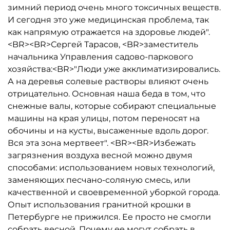
зимний период очень много токсичных веществ.
И сегодня это уже медицинская проблема, так
как напрямую отражается на здоровье людей".
<BR><BR>Сергей Тарасов, <BR>заместитель
начальника Управления садово-паркового
хозяйства:<BR>"Люди уже акклиматизировались.
А на деревья солевые растворы влияют очень
отрицательно. Основная наша беда в том, что
снежные валы, которые собирают специальные
машины на края улицы, потом переносят на
обочины и на кусты, высаженные вдоль дорог.
Вся эта зона мертвеет". <BR><BR>Избежать
загрязнения воздуха весной можно двумя
способами: использованием новых технологий,
заменяющих песчано-соляную смесь, или
качественной и своевременной уборкой города.
Опыт использования гранитной крошки в
Петербурге не прижился. Ее просто не смогли
собрать весной. Почему ее могут собрать в