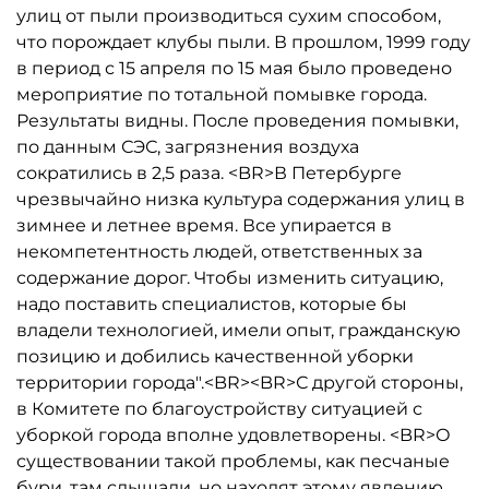
улиц от пыли производиться сухим способом,
что порождает клубы пыли. В прошлом, 1999 году
в период с 15 апреля по 15 мая было проведено
мероприятие по тотальной помывке города.
Результаты видны. После проведения помывки,
по данным СЭС, загрязнения воздуха
сократились в 2,5 раза. <BR>В Петербурге
чрезвычайно низка культура содержания улиц в
зимнее и летнее время. Все упирается в
некомпетентность людей, ответственных за
содержание дорог. Чтобы изменить ситуацию,
надо поставить специалистов, которые бы
владели технологией, имели опыт, гражданскую
позицию и добились качественной уборки
территории города".<BR><BR>С другой стороны,
в Комитете по благоустройству ситуацией с
уборкой города вполне удовлетворены. <BR>О
существовании такой проблемы, как песчаные
бури, там слышали, но находят этому явлению