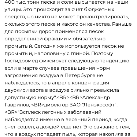
400 тыс. тонн песка и соли высыпается на наши
улицы. Это происходит за счет бюджетных
средств, но никто не может проконтролировать,
сколько этого песка и какого он качества. Раньше
для посыпки дорог применялся песок
определенной фракции и обязательно
промытый. Сегодня же используется песок не
промытый, наполовину с глиной. Поэтому
Госгидромед фиксирует следующую тенденцию:
если в марте случаев превышения норм
загрязнения воздуха в Петербурге не
наблюдалось, то в апреле концентрация
двуокиси азота в воздухе сильно превысила
допустимую норму".<BR><BR>Александр
Гаврилов, <BR>директор ЗАО "Ленэкософт":
<BR>"Всплеск легочных заболеваний
наблюдается именно в весенний период, когда
снег сошел, а дождей еще нет. Это связано с тем,
что в воздух попадает пыль, которая накопила за