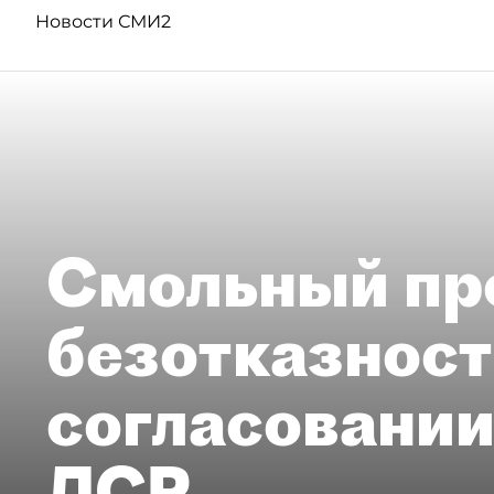
Новости СМИ2
Смольный пр
безотказност
согласовании
ЛСР