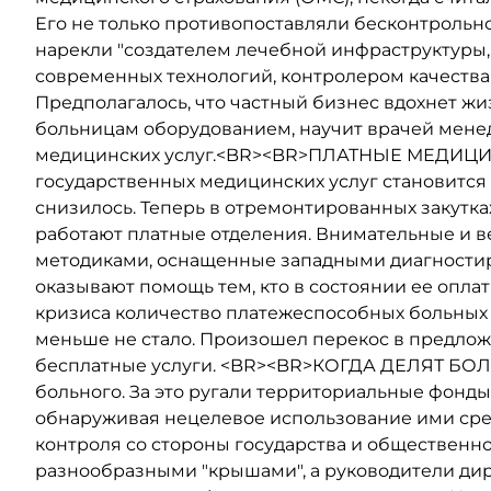
Его не только противопоставляли бесконтрольн
нарекли "создателем лечебной инфраструктуры
современных технологий, контролером качества 
Предполагалось, что частный бизнес вдохнет ж
больницам оборудованием, научит врачей менед
медицинских услуг.<BR><BR>ПЛАТНЫЕ МЕДИЦИНС
государственных медицинских услуг становится 
снизилось. Теперь в отремонтированных закутках
работают платные отделения. Внимательные и
методиками, оснащенные западными диагности
оказывают помощь тем, кто в состоянии ее опл
кризиса количество платежеспособных больных
меньше не стало. Произошел перекос в предлож
бесплатные услуги. <BR><BR>КОГДА ДЕЛЯТ БОЛ
больного. За это ругали территориальные фонды
обнаруживая нецелевое использование ими средс
контроля со стороны государства и общественн
разнообразными "крышами", а руководители дире