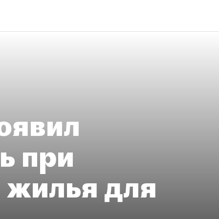
оявил
ь при
 жилья для