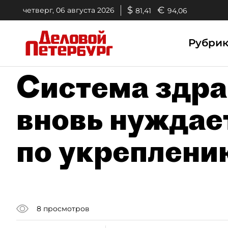
$
€
четверг, 06 августа 2026
81,41
94,06
Рубри
Система здра
вновь нуждае
по укреплени
8
просмотров