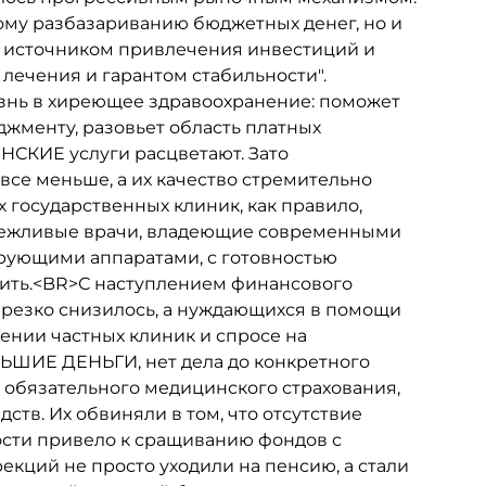
ому разбазариванию бюджетных денег, но и
, источником привлечения инвестиций и
лечения и гарантом стабильности".
изнь в хиреющее здравоохранение: поможет
жменту, разовьет область платных
КИЕ услуги расцветают. Зато
все меньше, а их качество стремительно
 государственных клиник, как правило,
 вежливые врачи, владеющие современными
рующими аппаратами, с готовностью
атить.<BR>С наступлением финансового
 резко снизилось, а нуждающихся в помощи
ении частных клиник и спросе на
ЬШИЕ ДЕНЬГИ, нет дела до конкретного
 обязательного медицинского страхования,
тв. Их обвиняли в том, что отсутствие
ости привело к сращиванию фондов с
кций не просто уходили на пенсию, а стали