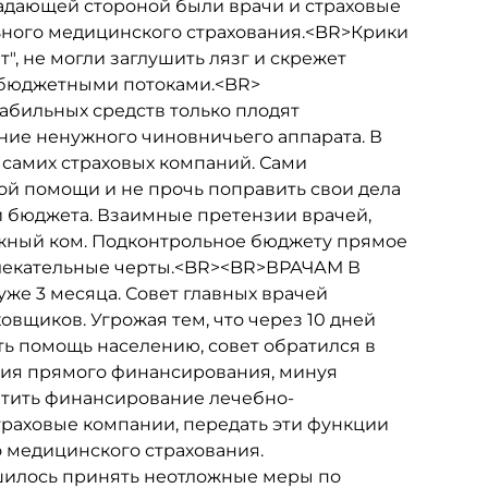
адающей стороной были врачи и страховые
ьного медицинского страхования.<BR>Крики
т", не могли заглушить лязг и скрежет
 бюджетными потоками.<BR>
бильных средств только плодят
ние ненужного чиновничьего аппарата. В
 самих страховых компаний. Сами
й помощи и не прочь поправить свои дела
и бюджета. Взаимные претензии врачей,
ежный ком. Подконтрольное бюджету прямое
лекательные черты.<BR><BR>ВРАЧАМ В
е 3 месяца. Совет главных врачей
овщиков. Угрожая тем, что через 10 дней
ь помощь населению, совет обратился в
ния прямого финансирования, минуя
атить финансирование лечебно-
раховые компании, передать эти функции
 медицинского страхования.
шилось принять неотложные меры по