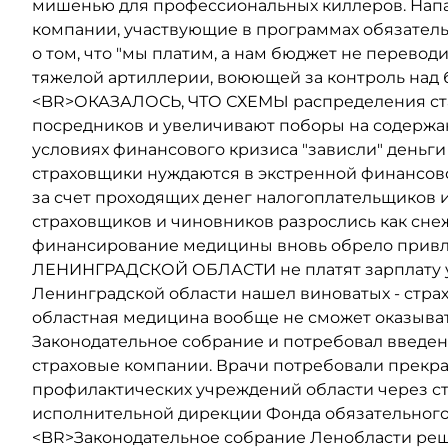
мишенью для профессиональных киллеров. Нап
компании, участвующие в программах обязател
о том, что "мы платим, а нам бюджет не переводи
тяжелой артиллерии, воюющей за контроль над
<BR>ОКАЗАЛОСЬ, ЧТО СХЕМЫ распределения ста
посредников и увеличивают поборы на содержа
условиях финансового кризиса "зависли" деньги
страховщики нуждаются в экстренной финансово
за счет проходящих денег налогоплательщиков 
страховщиков и чиновников разрослись как сн
финансирование медицины вновь обрело прив
ЛЕНИНГРАДСКОЙ ОБЛАСТИ не платят зарплату уж
Ленинградской области нашел виноватых - страх
областная медицина вообще не сможет оказыват
Законодательное собрание и потребовал введе
страховые компании. Врачи потребовали прекр
профилактических учреждений области через ст
исполнительной дирекции Фонда обязательного
<BR>Законодательное собрание Ленобласти ре