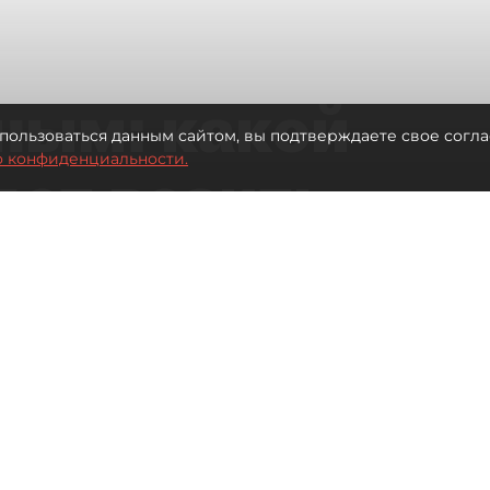
ным: какой
пользоваться данным сайтом, вы подтверждаете свое согла
о конфиденциальности.
дет возить
ых районов
о от темпов застройки окраин