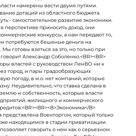
власти намерены вести двумя путями.
ивание дотаций из областного бюджета.
уть - самостоятельное развитие экономики.
 в перспективе приносить доход, они
коммерческие конкурсы, а нам передают то,
нам потребуются бешеные деньги на
Мы готовы взяться за это, но только при
- говорит Александр Соболенко.<BR><BR>
оры властей с руководством ЛенВО ни к
рез город, и пары градообразующих
ую погоду, в м.о. нет компаний, которые
ну. Неудивительно, что ставка сделана в
емлю и собственность, которые власти
едприятий, жилищного и коммерческого
я кредитов.<BR><BR><B>Экономика</B>
а представлена Военторгом, который только
же находящимся в стадии приватизации.
позволяет говорить о нем как о серьезном