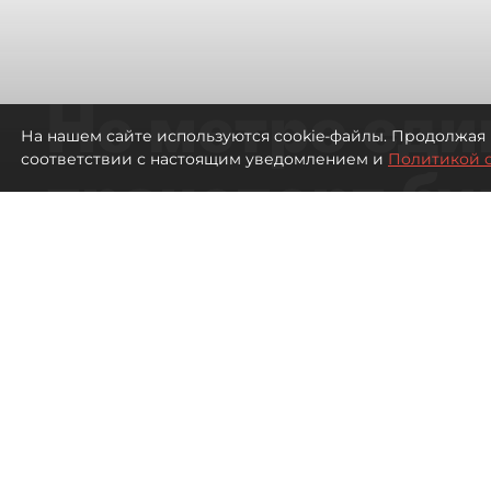
Не метро еди
На нашем сайте используются cookie-файлы. Продолжая 
соответствии с настоящим уведомлением и
Политикой 
транспорт бу
жителей нов
Петербурга
Развитие метро в Петербурге отстал
города