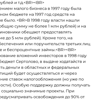
рублей и т.д.<BR><BR>
ием малого бизнеса в 1997 году была
ном бюджете на 1997 год средств на
 было. <BR>В 1998 году власти нашли
общую сумму не более 1 млн рублей) и на
 чиновники обещают предоставлять
е до 5 млн рублей). Кроме того, на
беспечения или поручительств третьих лиц
ые и беспроцентные займы.<BR><BR>
вание вложений инвесторов в 1998 году
бюджет Сертолово, в выдаче ходатайств и
ть деньги в областных и федеральных
стиций будет осуществляться и через
ние ставок налогообложения (но уже по
ости). Особую поддержку должны получать
и социально значимые проекты. При
редусматривать освобождения до 90% от