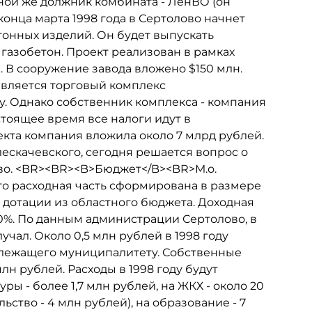
ной же должник комбината - ЛенВО (он
конца марта 1998 года в Сертолово начнет
тонных изделий. Он будет выпускать
 газобетон. Проект реализован в рамках
 В сооружение завода вложено $150 млн.
вляется торговый комплекс
ду. Однако собственник комплекса - компания
стоящее время все налоги идут в
кта компания вложила около 7 млрд рублей.
скачевского, сегодня решается вопрос о
во. <BR><BR><B>Бюджет</B><BR>М.о.
го расходная часть сформирована в размере
- дотации из областного бюджета. Доходная
 30%. По данным администрации Сертолово, в
учал. Около 0,5 млн рублей в 1998 году
длежащего муниципалитету. Собственные
н рублей. Расходы в 1998 году будут
 - более 1,7 млн рублей, на ЖКХ - около 20
ьство - 4 млн рублей), на образование - 7