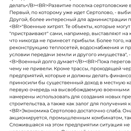
делать</B><BR>Развитие поселка сертоловские 
Первый, по которому уже идет Сертолово, - выб
Другой, более интересный для администрации п
<BR>"Военные хитрят. Те объекты, которые могут
"пристраивают" сами, например, выставляют на 
что никогда не принесет прибыли. Более того, 
реконструкцию теплосетей, водоснабжения и пр. 
условии передачи земли и другого имущества", 
<B>Военный долго думает</B><BR>Пока перегов
чему не привели. Кроме трассы, проходящей че
предприятий, которые и должны делать финансов
приносили бы существенный доход в местную каз
первую очередь на высвобождаемую военными з
намерены использовать для создания новых пр
строительства, а также как залог для получени
<BR>Экономика Сертолово достаточно слаба. Он
акционируется, промышленным комбинатом, так
Сложившаяся на этом предприятии ситуация не 