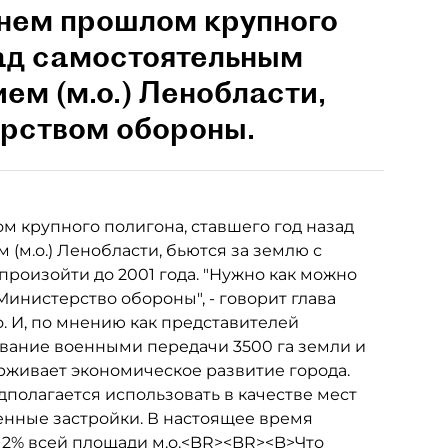
внем прошлом крупного
зад самостоятельным
м (м.о.) Ленобласти,
ерством обороны.
м крупного полигона, ставшего год назад
м.о.) Ленобласти, бьются за землю с
оизойти до 2001 года. "Нужно как можно
Министерство обороны", - говорит глава
 И, по мнению как представителей
гивание военными передачи 3500 га земли и
рживает экономическое развитие города.
дполагается использовать в качестве мест
енные застройки. В настоящее время
 2% всей площади м.о.<BR><BR><B>Что