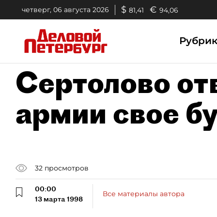
$
€
четверг, 06 августа 2026
81,41
94,06
Рубри
Сертолово от
армии свое б
32
просмотров
00:00
Все материалы автора
13 марта 1998