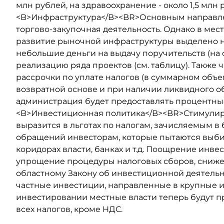
млн рублей, на здравоохранение - около 1,5 млн 
<B>Инфраструктура</B><BR>Основным направлен
торгово-закупочная деятельность. Однако в мест
развитие рыночной инфраструктуры выделено не
небольшие деньги на выдачу поручительств (на 
реализацию ряда проектов (см. таблицу). Также
рассрочки по уплате налогов (в суммарном объем
возвратной основе и при наличии ликвидного о
администрация будет предоставлять процентн
<B>Инвестиционная политика</B><BR>Стимулиро
выразится в льготах по налогам, зачисляемым в 
обращений инвесторам, которые пытаются выби
коридорах власти, банках и т.д. Поощрение инве
упрощение процедуры налоговых сборов, сниже
областному Закону об инвестиционной деятельн
частные инвестиции, направленные в крупные 
инвестировании местные власти теперь будут п
всех налогов, кроме НДС.