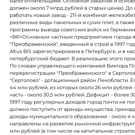
налогоплательщике. Основной заказчик и основ
должен около 7 млрд рублей в старых ценах). До 
работать новый завод - 211-й комбинат железобе
различные виды панельных и сухих плит, а также
программы вывода советских войск из Германии.
<BR>Основным частным предприятием города я
"Преображенский", введенный в строй в 1997 го
Altus BIS зарегистрирована в Петербурге, и в на
петербургский бюджет. В реализацию этого прое
По словам управляющего компанией Виктора Пле
перерегистрации "Преображенского" в Сертоло
"Сертолово" - дотационный район Ленобласти. Е
44 млн рублей, из которых около 26 млн рублей 
часть - около 30,5 млн рублей. Дефицит - более
1997 году регулярных доходов город почти не пол
должно поступить от аренды имущества, прина
доходы муниципального образования - около 4 мл
направлены на развитие рыночной инфраструктуры
млн рублей (в том числе на капитальное строител