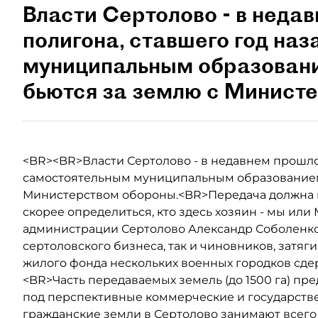
Власти Сертолово - в неда
полигона, ставшего год на
муниципальным образование
бьются за землю с Минист
<BR><BR>Власти Сертолово - в недавнем прошло
самостоятельным муниципальным образованием (
Министерством обороны.<BR>Передача должна пр
скорее определиться, кто здесь хозяин - мы или 
администрации Сертолово Александр Соболенко.
сертоловского бизнеса, так и чиновников, затя
жилого фонда нескольких военных городков сде
<BR>Часть передаваемых земель (до 1500 га) пре
под перспективные коммерческие и государств
гражданские земли в Сертолово занимают всего