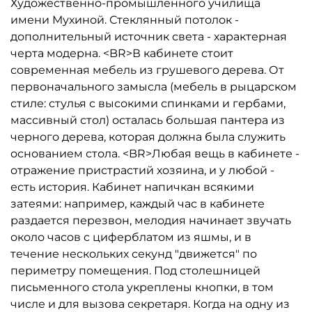
Художественно-промышленного училища
имени Мухиной. Стеклянный потолок -
дополнительный источник света - характерная
черта модерна. <BR>В кабинете стоит
современная мебель из грушевого дерева. От
первоначального замысла (мебель в рыцарском
стиле: стулья с высокими спинками и гербами,
массивный стол) осталась большая пантера из
черного дерева, которая должна была служить
основанием стола. <BR>Любая вещь в кабинете -
отражение пристрастий хозяина, и у любой -
есть история. Кабинет напичкан всякими
затеями: например, каждый час в кабинете
раздается перезвон, мелодия начинает звучать
около часов с циферблатом из яшмы, и в
течение нескольких секунд "движется" по
периметру помещения. Под столешницей
письменного стола укреплены кнопки, в том
числе и для вызова секретаря. Когда на одну из