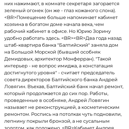
них нажимают, в комнате секретаря загорается
зеленый огонек (он же - глаз кожаного слона).
<BR>Помещение больше напоминает кабинет
хозяина в богатом доме начала века, чем
рабочий кабинет в офисе. Но Юрию Зорину
удобно работать здесь. <BR><BR>Два года назад
штаб-квартира банка "Балтийский" заняла дом
на Большой Морской (бывший особняк
Демидовых, архитектор Монферран). "Такой
интерьер - не вопрос имиджа, а констатация
достигнутого уровня" - считает председатель
совета директоров Балтийского банка Андрей
Ловягин. Въехав, Балтийский банк начал ремонт,
который продолжается до сих пор. Работы,
проведенные в особняке, Андрей Ловягин
называет не реконструкцией, а косметическим
ремонтом. Роспись на потолках чуть подновили,
лепнину покрыли бронзой, а не сусальным
золотом, как положено. <BR>Кабинет Андрея