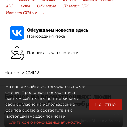
АЗС
Авто
Общество
Новости СПб
Новости СПб сегодня
Обсуждаем новости здесь
Присоединяйтесь!
Подписаться на новости
Новости СМИ2
На нашем сайте используются cookie-
файлы. Продолжая пользоваться
Бизнес на впечатлениях: люди
данным сайтом, вы подтверждаете
платят за событие, собранное
Понятно
свое согласие на использование
для них
файлов cookie в соответствии с
настоящим уведомлением и
Автор фото:
Максим Змеев
Политикой о конфиденциальности.