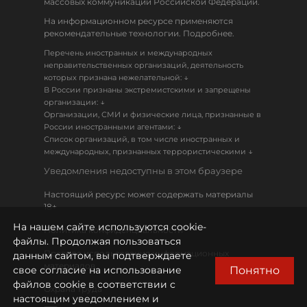
массовых коммуникаций Российской Федерации.
На информационном ресурсе применяются
рекомендательные технологии. Подробнее.
Перечень иностранных и международных
неправительственных организаций, деятельность
↓
которых признана нежелательной:
В России признаны экстремистскими и запрещены
↓
организации:
Организации, СМИ и физические лица, признанные в
↓
России иностранными агентами:
Список организаций, в том числе иностранных и
↓
международных, признанных террористическими
Уведомления недоступны в этом браузере
Настоящий ресурс может содержать материалы
18+
На нашем сайте используются cookie-
Политика конфиденциальности
файлы. Продолжая пользоваться
Правила использования информационных
данным сайтом, вы подтверждаете
материалов
Понятно
свое согласие на использование
файлов cookie в соответствии с
Охрана труда
настоящим уведомлением и