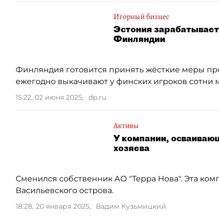
Игорный бизнес
Эстония зарабатывает 
Финляндии
Финляндия готовится принять жёсткие меры пр
ежегодно выкачивают у финских игроков сотни 
15:22, 02 июня 2025
,
dp.ru
Активы
У компании, осваиваю
хозяева
Сменился собственник АО "Терра Нова". Эта ком
Васильевского острова.
18:28, 20 января 2025
,
Вадим Кузьмицкий