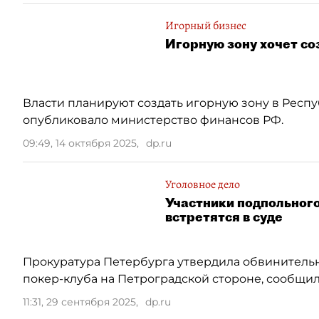
Игорный бизнес
Игорную зону хочет со
Власти планируют создать игорную зону в Респ
опубликовало министерство финансов РФ.
09:49, 14 октября 2025
,
dp.ru
Уголовное дело
Участники подпольного
встретятся в суде
Прокуратура Петербурга утвердила обвинитель
покер-клуба на Петроградской стороне, сообщил
11:31, 29 сентября 2025
,
dp.ru