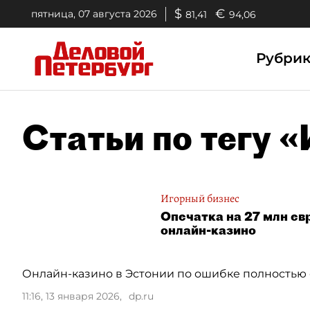
$
€
пятница, 07 августа 2026
81,41
94,06
Рубри
Статьи по тегу 
Игорный бизнес
Опечатка на 27 млн ев
онлайн-казино
Онлайн-казино в Эстонии по ошибке полностью
11:16, 13 января 2026
,
dp.ru