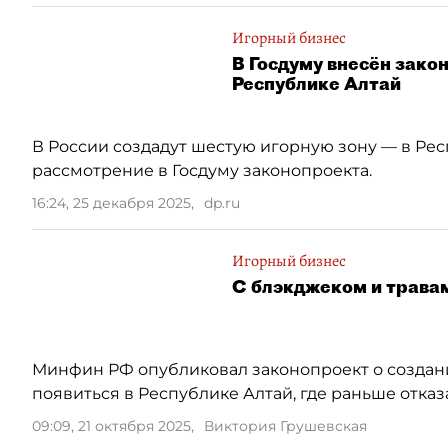
Игорный бизнес
В Госдуму внесён зако
Республике Алтай
В России создадут шестую игорную зону — в Рес
рассмотрение в Госдуму законопроекта.
16:24, 25 декабря 2025
,
dp.ru
Игорный бизнес
С блэкджеком и травам
Минфин РФ опубликовал законопроект о создани
появиться в Республике Алтай, где раньше отказа
09:09, 21 октября 2025
,
Виктория Грушевская