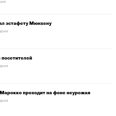
рия
ал эстафету Мюнхену
ария
ля посетителей
ария
 Марокко проходит на фоне неурожая
ария