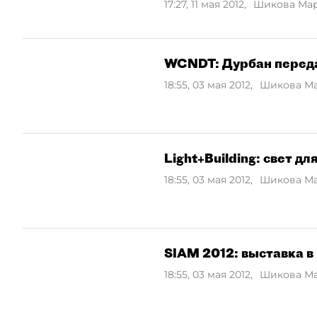
17:27, 11 мая 2012
,
Шикова Ма
WCNDT: Дурбан перед
18:55, 03 мая 2012
,
Шикова М
Light+Building: свет д
18:55, 03 мая 2012
,
Шикова М
SIAM 2012: выставка в
18:55, 03 мая 2012
,
Шикова М