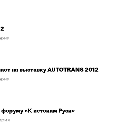
12
ария
ает на выставку AUTOTRANS 2012
ария
 форуму «К истокам Руси»
ария