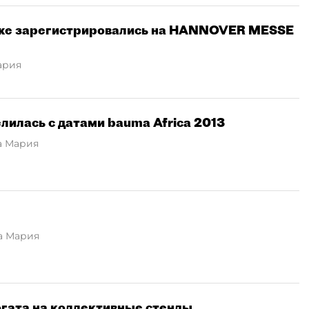
уже зарегистрировались на HANNOVER MESSE
ария
илась с датами bauma Africa 2013
 Мария
а Мария
богата на коллективные стенды