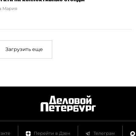
а Мария
Загрузить еще
акте
Перейти в Дзен
Телеграм