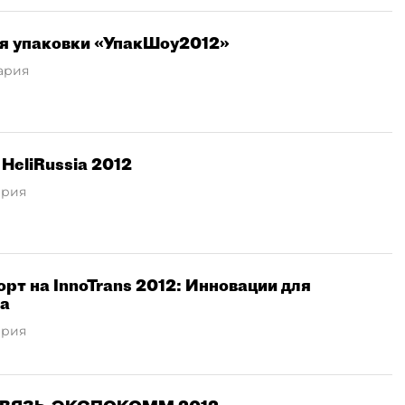
я упаковки «УпакШоу2012»
ария
HeliRussia 2012
ария
т на InnoTrans 2012: Инновации для
ва
ария