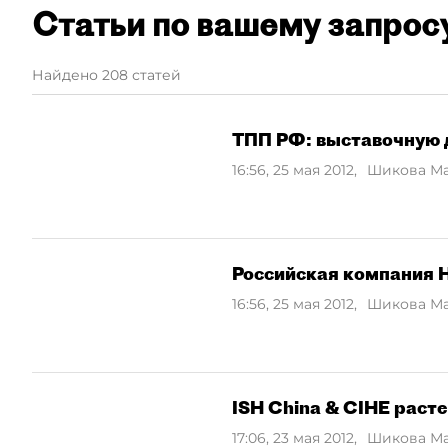
Статьи по вашему запрос
Найдено 208 статей
ТПП РФ: выставочную 
16:56, 25 мая 2012
,
Шикова М
Российская компания
16:56, 25 мая 2012
,
Шикова М
ISH China & CIHE раст
17:06, 23 мая 2012
,
Шикова М