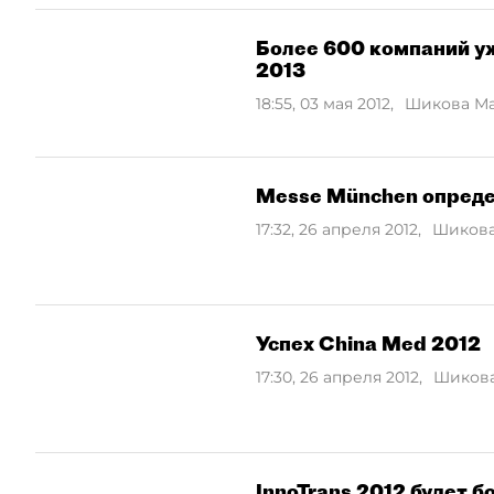
Более 600 компаний 
2013
18:55, 03 мая 2012
,
Шикова М
Messe München определ
17:32, 26 апреля 2012
,
Шикова
Успех China Med 2012
17:30, 26 апреля 2012
,
Шиков
InnoTrans 2012 будет 