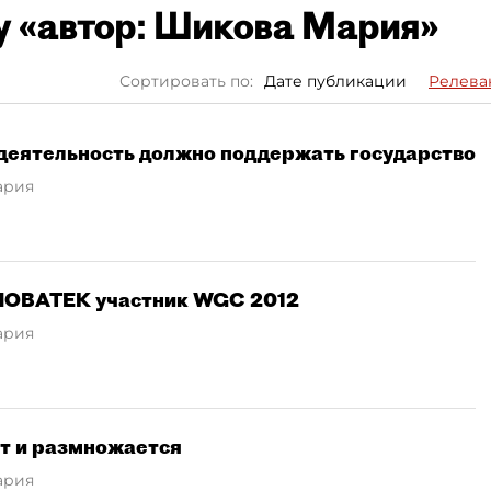
у «автор: Шикова Мария»
Сортировать по:
Дате публикации
Релева
деятельность должно поддержать государство
ария
 НОВАТЕК участник WGC 2012
ария
ет и размножается
ария