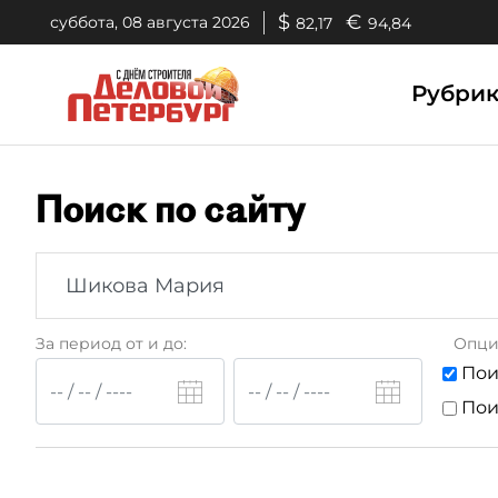
$
€
суббота, 08 августа 2026
82,17
94,84
Рубри
Поиск по сайту
За период от и до:
Опци
Пои
Пои