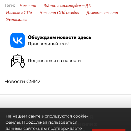
Новость
Рейтинг миллиардеров ДП
Тэги:
Новости СПб
Новости СПб сегодня
Деловые новости
Экономика
Обсуждаем новости здесь
Присоединяйтесь!
Подписаться на новости
Новости СМИ2
Летний сезон оказался
На нашем сайте используются cookie-
провальным для многих
файлы. Продолжая пользоваться
данным сайтом, вы подтверждаете