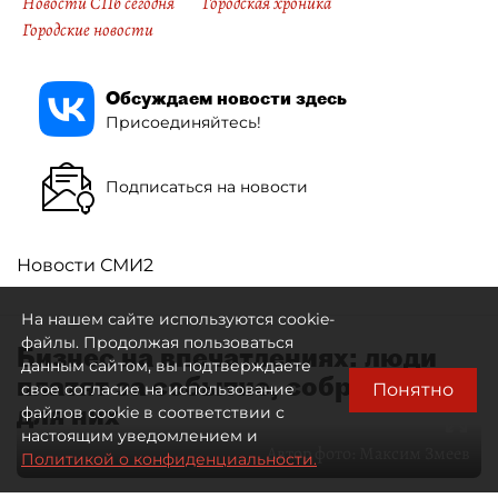
Новости СПб сегодня
Городская хроника
Городские новости
Обсуждаем новости здесь
Присоединяйтесь!
Подписаться на новости
Новости СМИ2
На нашем сайте используются cookie-
файлы. Продолжая пользоваться
Бизнес на впечатлениях: люди
данным сайтом, вы подтверждаете
платят за событие, собранное
Понятно
свое согласие на использование
для них
файлов cookie в соответствии с
настоящим уведомлением и
Автор фото:
Максим Змеев
Политикой о конфиденциальности.