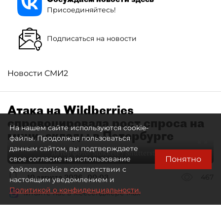
Присоединяйтесь!
Подписаться на новости
Новости СМИ2
Атака на Wildberries
спровоцировала рост спроса на
На нашем сайте используются cookie-
мини–склады в Петербурге
файлы. Продолжая пользоваться
данным сайтом, вы подтверждаете
Автор фото:
Stokkete / Shutterstock / FOTODOM
Понятно
свое согласие на использование
файлов cookie в соответствии с
10 августа 2026
00:03
467
настоящим уведомлением и
Политикой о конфиденциальности.
Читайте нас в мессенджере Max
Евгения Иванова