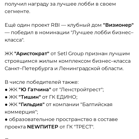
получил награду за лучшее лобби в своем
сегменте.
Ещё один проект RBI — клубный дом
"Визионер"
— победил в номинации "Лучшее лобби бизнес–
класса".
ЖК
"Аристократ"
от Setl Group признан лучшим
строящимся жилым комплексом бизнес–класса
Санкт–Петербурга и Ленинградской области.
В числе победителей также:
● ЖК
"Ю Гатчина"
от "Ленстройтрест";
● ЖК
"Тишин"
от ГК ЕДИНО;
● ЖК
"Гильдия"
от компании "Балтийская
коммерция";
● образовательное пространство в составе
проекта
NEWПИТЕР
от ГК "ТРЕСТ".