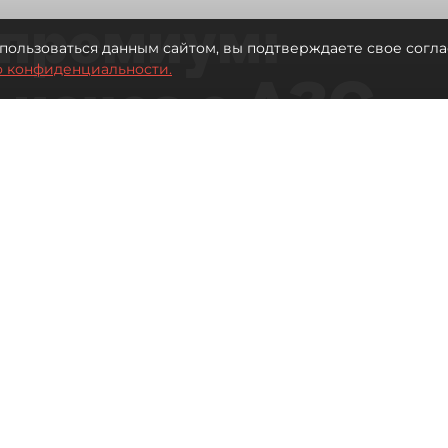
премиум:
пользоваться данным сайтом, вы подтверждаете свое согла
о конфиденциальности.
 исчез с АЗС
рге остались без бензина АИ-100
Читайте нас в мессенджере Max