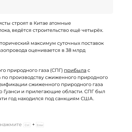
исты строят в Китае атомные
ока, ведётся строительство ещё четырёх.
торический максимум суточных поставок
азопровода оценивается в 38 млрд
го природного газа (СПГ)
прибыла
с
а по производству сжиженного природного
газификации сжиженного природного газа
ю Гуанси и прилегающие области. СПГ был
почти год находился под санкциям США.
и нажмите
+