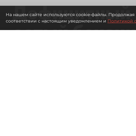
Дефицитный 
На нашем сайте используются cookie-файлы. Продолжая 
соответствии с настоящим уведомлением и
Политикой 
сотый бензин
в Петербурге
Автозаправочные станции в Петербу
460
просмотров
00:01
Антон Хлыщенко
07 августа 2026
Все материалы автора