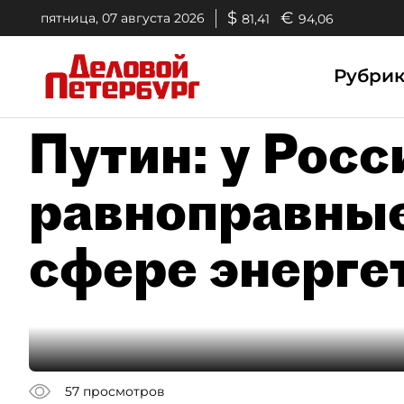
$
€
пятница, 07 августа 2026
81,41
94,06
Рубри
Путин: у Росс
равноправные
сфере энерге
57
просмотров