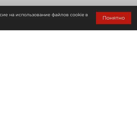
сие на использование файлов cookie в
Понятно
Автор фото:
Сергей Ермохин / "ДП"