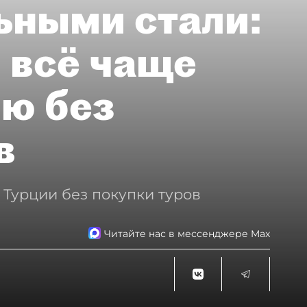
ьными стали:
 всё чаще
ию без
в
 Турции без покупки туров
Читайте нас в мессенджере Max