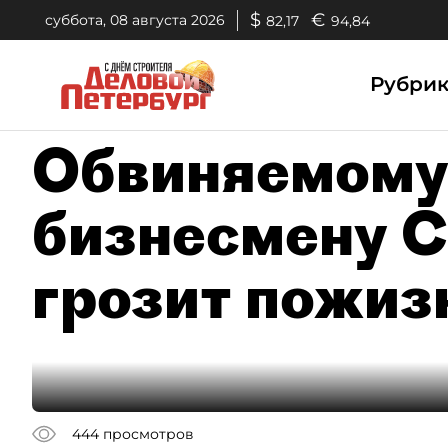
$
€
суббота, 08 августа 2026
82,17
94,84
Рубри
Обвиняемому 
бизнесмену 
грозит пожиз
444
просмотров