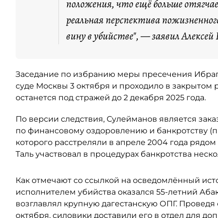
“
положения, что ещё больше отягча
реальная перспектива пожизненного
вину в убийстве", — заявил Алексей Г
Заседание по избранию меры пресечения Ибраг
суде Москвы 3 октября и проходило в закрытом
останется под стражей до 2 декабря 2025 года.
По версии следствия, Сулейманов является зак
по финансовому оздоровлению и банкротству (п
которого расстреляли в апреле 2004 года рядом
Таль участвовал в процедурах банкротства неск
Как отмечают со ссылкой на осведомлённый ист
исполнителем убийства оказался 55-летний Аб
возглавлял крупную дагестанскую ОПГ. Проведя 
октября, силовики доставили его в отдел для до