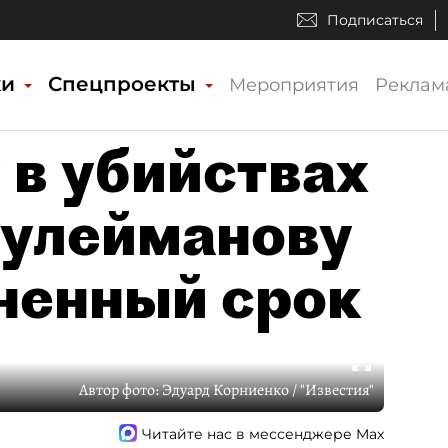
Подписаться
ки
Спецпроекты
Мероприятия
Реклам
в убийствах
Сулейманову
ненный срок
Автор фото:
Эдуард Корниенко / "Известия"
Читайте нас в мессенджере Max