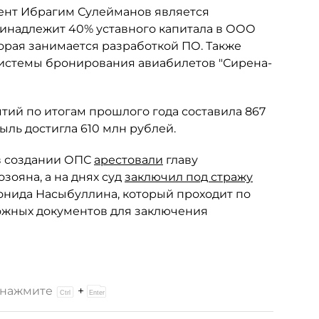
мент Ибрагим Сулейманов является
ринадлежит 40% уставного капитала в ООО
оторая занимается разработкой ПО. Также
истемы бронирования авиабилетов "Сирена-
тий по итогам прошлого года составила 867
ыль достигла 610 млн рублей.
в создании ОПС
арестовали
главу
зояна, а на днях суд
заключил под стражу
онида Насыбуллина, который проходит по
ожных документов для заключения
и нажмите
+