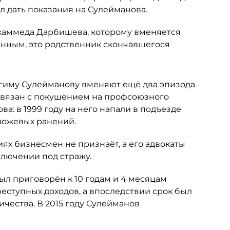
пел дать показания на Сулейманова.
Мухаммеда Дарбишева, которому вменяется
анным, это родственник скончавшегося
агиму Сулейманову вменяют ещё два эпизода
 связан с покушением на профсоюзного
а: в 1999 году на него напали в подъезде
 ножевых ранений.
х бизнесмен не признаёт, а его адвокаты
ключении под стражу.
ыл приговорён к 10 годам и 4 месяцам
еступных доходов, а впоследствии срок был
ичества. В 2015 году Сулейманов