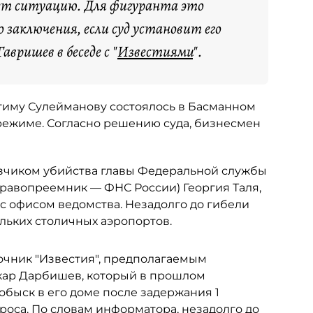
ет ситуацию. Для фигуранта это
 заключения, если суд установит его
авришев в беседе с "
Известиями
".
иму Сулейманову состоялось в Басманном
 режиме. Согласно решению суда, бизнесмен
азчиком убийства главы Федеральной службы
равопреемник — ФНС России) Георгия Таля,
 с офисом ведомства. Незадолго до гибели
ольких столичных аэропортов.
очник "Известия", предполагаемым
акар Дарбишев, который в прошлом
обыск в его доме после задержания 1
проса. По словам информатора, незадолго до