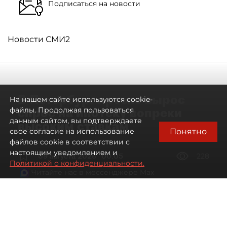
Подписаться на новости
Новости СМИ2
В Петербурге резко вырос
На нашем сайте используются cookie-
спрос на ипотеку вопреки
файлы. Продолжая пользоваться
данным сайтом, вы подтверждаете
высоким ставкам
Понятно
свое согласие на использование
файлов cookie в соответствии с
настоящим уведомлением и
09 августа 2026
00:05
228
Политикой о конфиденциальности.
Читайте нас в мессенджере Max
Евгений Петров
Все материалы автора