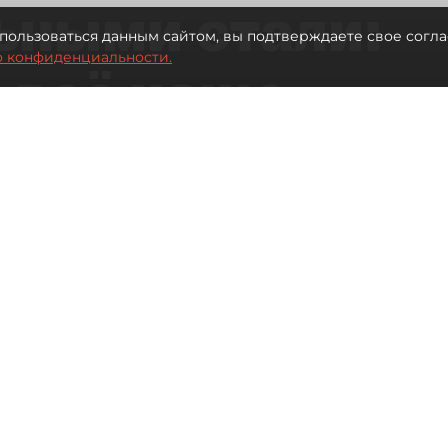
ьными стали:
пользоваться данным сайтом, вы подтверждаете свое согла
о конфиденциальности.
 всё чаще
ию без
в
 Турции без покупки туров
Читайте нас в мессенджере Max