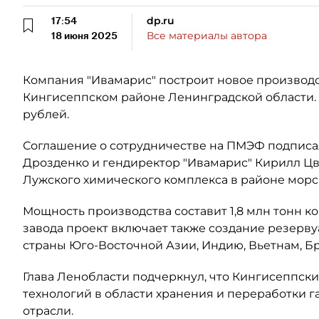
17:54
dp.ru
18 июня 2025
Все материалы автора
Компания "Ивамарис" построит новое производс
Кингисеппском районе Ленинградской области. 
рублей.
Соглашение о сотрудничестве на ПМЭФ подписа
Дрозденко и гендиректор "Ивамарис" Кирилл Цв
Лужского химического комплекса в районе морск
Мощность производства составит 1,8 млн тонн к
завода проект включает также создание резерву
страны Юго-Восточной Азии, Индию, Вьетнам, Б
Глава Ленобласти подчеркнул, что Кингисеппск
технологий в области хранения и переработки га
отрасли.