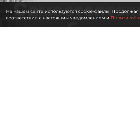
Самостоятел
На нашем сайте используются cookie-файлы. Продолжая 
соответствии с настоящим уведомлением и
Политикой 
петербуржцы
ездят в Турц
покупки туро
Петербуржцы стали чаще отдыхать в
2729
просмотров
00:05
Дарья Дмитриева
08 августа 2026
Все материалы автора