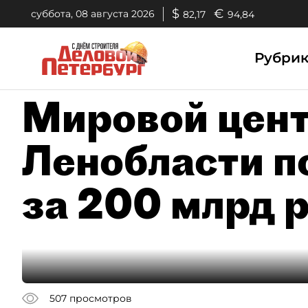
$
€
суббота, 08 августа 2026
82,17
94,84
Рубри
Мировой цент
Ленобласти п
за 200 млрд 
507
просмотров