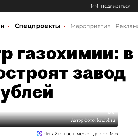
Подписаться
ки
Спецпроекты
Мероприятия
Реклам
р газохимии: в
остроят завод
рублей
Автор фото:
lenobl.ru
Читайте нас в мессенджере Max