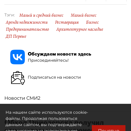
Малый и средний бизнес
Малый бизнес
Тэги:
Аренда недвижимости
Реставрация
Бизнес
Предпринимательство
Архитектурное наследие
ДП Первые
Обсуждаем новости здесь
Присоединяйтесь!
Подписаться на новости
Новости СМИ2
На нашем сайте используются cookie-
файлы. Продолжая пользоваться
Обход Приозерска получил
данным сайтом, вы подтверждаете
отрицательное заключение
Понятно
свое согласие на использование