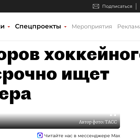
Подписаться
ки
Спецпроекты
Мероприятия
Реклам
оров хоккейног
срочно ищет
нера
Автор фото:
ТАСС
Читайте нас в мессенджере Max