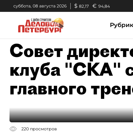
$
€
суббота, 08 августа 2026
82,17
94,84
Рубри
Совет директ
клуба "СКА" 
главного тре
220
просмотров