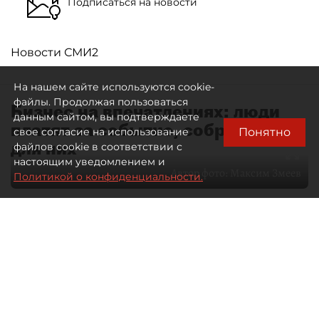
Подписаться на новости
Новости СМИ2
На нашем сайте используются cookie-
файлы. Продолжая пользоваться
Бизнес на впечатлениях: люди
данным сайтом, вы подтверждаете
платят за событие, собранное
Понятно
свое согласие на использование
для них
файлов cookie в соответствии с
настоящим уведомлением и
Автор фото:
Максим Змеев
Политикой о конфиденциальности.
04 августа 2026
15:51
4511
Читайте нас в мессенджере Max
dp.ru
Все материалы автора
Летний календарь событий