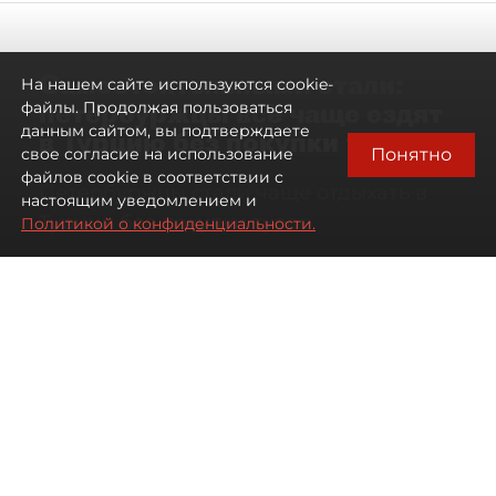
Самостоятельными стали:
На нашем сайте используются cookie-
петербуржцы всё чаще ездят
файлы. Продолжая пользоваться
данным сайтом, вы подтверждаете
в Турцию без покупки туров
Понятно
свое согласие на использование
файлов cookie в соответствии с
Петербуржцы стали чаще отдыхать в
настоящим уведомлением и
Турции без покупки туров
Политикой о конфиденциальности.
08 августа 2026
00:05
2431
Читайте нас в мессенджере Max
Дарья Дмитриева
Все материалы автора
Автор фото:
Михаил Тихонов / "ДП"