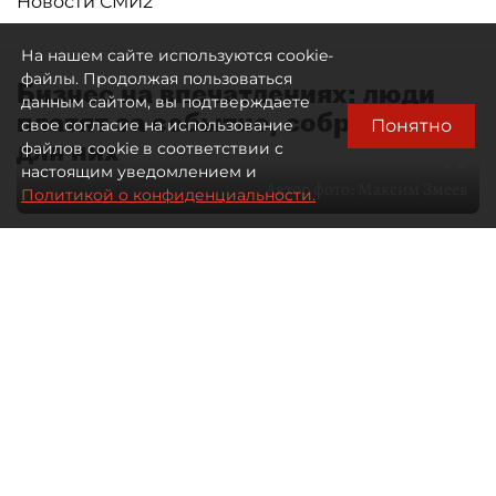
Новости СМИ2
На нашем сайте используются cookie-
файлы. Продолжая пользоваться
Бизнес на впечатлениях: люди
данным сайтом, вы подтверждаете
платят за событие, собранное
Понятно
свое согласие на использование
для них
файлов cookie в соответствии с
настоящим уведомлением и
Автор фото:
Максим Змеев
Политикой о конфиденциальности.
04 августа 2026
15:51
3630
Читайте нас в мессенджере Max
dp.ru
Все материалы автора
Летний календарь событий
обогатился во многих регионах.
Сегмент сегодня привлекателен как
для культурных институтов, так и для