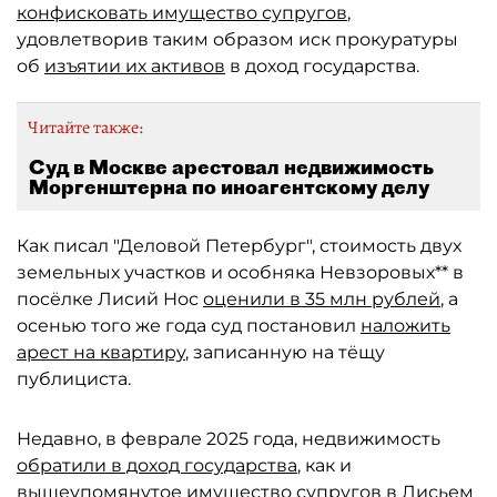
конфисковать имущество супругов
,
удовлетворив таким образом иск прокуратуры
об
изъятии их активов
в доход государства.
Читайте также:
Суд в Москве арестовал недвижимость
Моргенштерна по иноагентскому делу
Как писал "Деловой Петербург", стоимость двух
земельных участков и особняка Невзоровых** в
посёлке Лисий Нос
оценили в 35 млн рублей
, а
осенью того же года суд постановил
наложить
арест на квартиру
, записанную на тёщу
публициста.
Недавно, в феврале 2025 года, недвижимость
обратили в доход государства
, как и
вышеупомянутое
имущество супругов в Лисьем