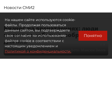
Новости СМИ2
На нашем сайте используются cookie-
файлы. Продолжая пользоваться
Бизнес на впечатлениях: люди
данным сайтом, вы подтверждаете
платят за событие, собранное
Понятно
свое согласие на использование
для них
файлов cookie в соответствии с
настоящим уведомлением и
Автор фото:
Максим Змеев
Политикой о конфиденциальности.
04 августа 2026
15:51
4278
Читайте нас в мессенджере Max
dp.ru
Все материалы автора
Летний календарь событий
обогатился во многих регионах.
Сегмент сегодня привлекателен как