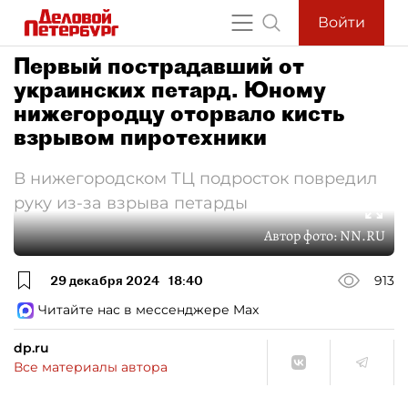
Войти
Первый пострадавший от
украинских петард. Юному
нижегородцу оторвало кисть
взрывом пиротехники
В нижегородском ТЦ подросток повредил
руку из-за взрыва петарды
Автор фото:
NN.RU
29 декабря 2024
18:40
913
Читайте нас в мессенджере Max
dp.ru
Все материалы автора