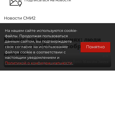
Новости СМИ2
На нашем сайте используются cookie-
файлы. Продолжая пользоваться
Бизнес на впечатлениях: люди
данным сайтом, вы подтверждаете
платят за событие, собранное
Понятно
свое согласие на использование
для них
файлов cookie в соответствии с
настоящим уведомлением и
Автор фото:
Максим Змеев
Политикой о конфиденциальности.
04 августа 2026
15:51
2551
Читайте нас в мессенджере Max
dp.ru
Все материалы автора
Летний календарь событий