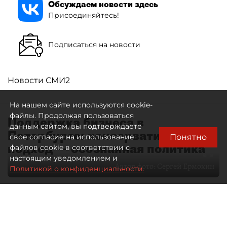
Обсуждаем новости здесь
Присоединяйтесь!
Подписаться на новости
Новости СМИ2
На нашем сайте используются cookie-
файлы. Продолжая пользоваться
Поддержка бизнеса в
данным сайтом, вы подтверждаете
Петербурге: консервативный
Понятно
свое согласие на использование
подход — осознанная политика
файлов cookie в соответствии с
настоящим уведомлением и
Автор фото:
Сергей Ермохин
Политикой о конфиденциальности.
27 мая 2026
12:34
4143
Читайте нас в мессенджере Max