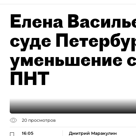
Елена Василье
суде Петербу
уменьшение с
ПНТ
20
просмотров
16:05
Дмитрий Маракулин