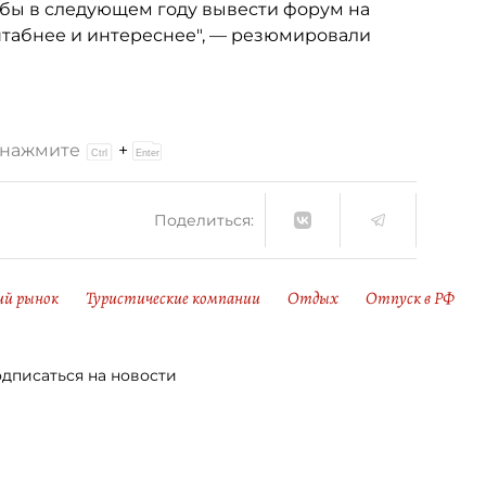
обы в следующем году вывести форум на
штабнее и интереснее", — резюмировали
и нажмите
+
Поделиться:
ий рынок
Туристические компании
Отдых
Отпуск в РФ
дписаться на новости