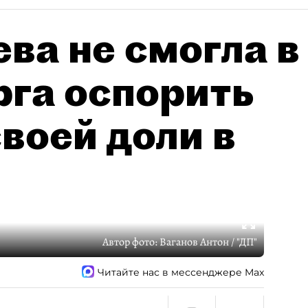
ва не смогла в
рга оспорить
воей доли в
Автор фото:
Ваганов Антон / "ДП"
Читайте нас в мессенджере Max