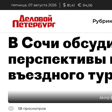
$
€
пятница, 07 августа 2026
81,41
94,06
Рубри
В Сочи обсуд
перспективы 
въездного ту
Автор 
58
просмотров