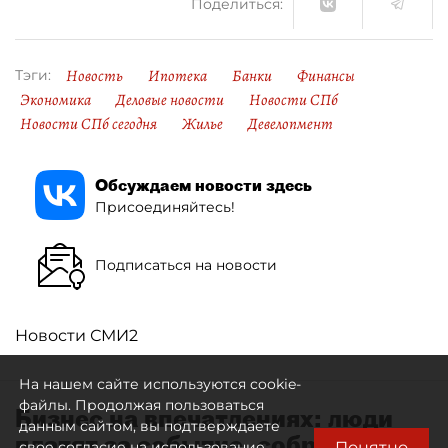
Поделиться:
Новость
Ипотека
Банки
Финансы
Тэги:
Экономика
Деловые новости
Новости СПб
Новости СПб сегодня
Жилье
Девелопмент
Обсуждаем новости здесь
Присоединяйтесь!
Подписаться на новости
Новости СМИ2
На нашем сайте используются cookie-
файлы. Продолжая пользоваться
Бизнес на впечатлениях: люди
данным сайтом, вы подтверждаете
платят за событие, собранное
Понятно
свое согласие на использование