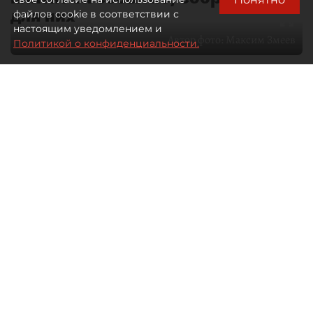
для них
файлов cookie в соответствии с
настоящим уведомлением и
Автор фото:
Максим Змеев
Политикой о конфиденциальности.
04 августа 2026
15:51
4692
Читайте нас в мессенджере Max
dp.ru
Все материалы автора
Летний календарь событий
обогатился во многих регионах.
Сегмент сегодня привлекателен как
для культурных институтов, так и для
бизнеса из "непрофильных" сфер.
Каким должен быть современный
фестиваль, чтобы оставаться
востребованным в условиях высокой