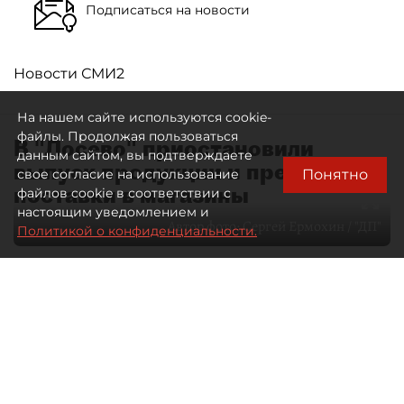
Подписаться на новости
Новости СМИ2
На нашем сайте используются cookie-
файлы. Продолжая пользоваться
В "Лосево" приостановили
данным сайтом, вы подтверждаете
выпуск продукции и прекратили
Понятно
свое согласие на использование
поставки в магазины
файлов cookie в соответствии с
настоящим уведомлением и
Автор фото:
Сергей Ермохин / "ДП"
Политикой о конфиденциальности.
07 августа 2026
00:05
16
Читайте нас в мессенджере Max
Дарья Зайцева
Все материалы автора