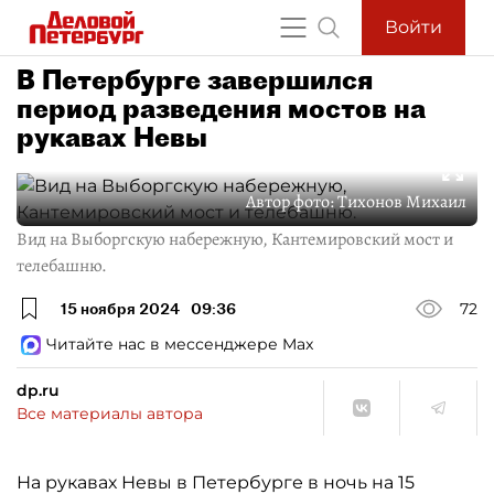
Войти
В Петербурге завершился
период разведения мостов на
рукавах Невы
Автор фото:
Тихонов Михаил
Вид на Выборгскую набережную, Кантемировский мост и
телебашню.
15 ноября 2024
09:36
72
Читайте нас в мессенджере Max
dp.ru
Все материалы автора
На рукавах Невы в Петербурге в ночь на 15