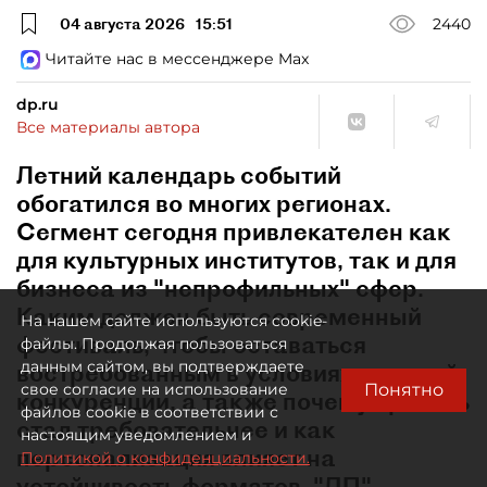
04 августа 2026
15:51
2440
Читайте нас в мессенджере Max
dp.ru
Все материалы автора
Летний календарь событий
обогатился во многих регионах.
Сегмент сегодня привлекателен как
для культурных институтов, так и для
бизнеса из "непрофильных" сфер.
Каким должен быть современный
На нашем сайте используются cookie-
фестиваль, чтобы оставаться
файлы. Продолжая пользоваться
данным сайтом, вы подтверждаете
востребованным в условиях высокой
Понятно
свое согласие на использование
конкуренции, а также почему зритель
файлов cookie в соответствии с
стал требовательнее и как
настоящим уведомлением и
персонализация влияет на
Политикой о конфиденциальности.
устойчивость форматов, "ДП"