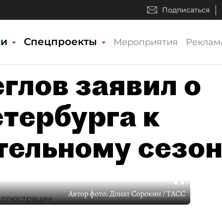
Подписаться
ки
Спецпроекты
Мероприятия
Реклам
глов заявил о
етербурга к
тельному сезо
Автор фото:
Донат Сорокин / ТАСС