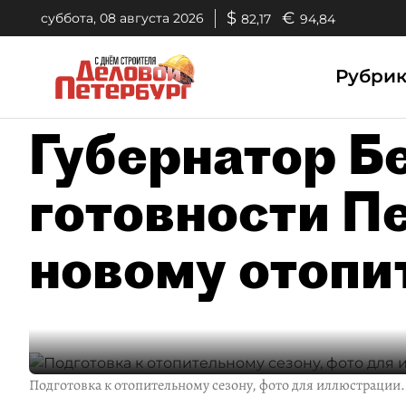
$
€
суббота, 08 августа 2026
82,17
94,84
Рубри
Губернатор Бе
готовности П
новому отопи
Подготовка к отопительному сезону, фото для иллюстрации.