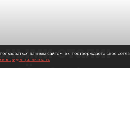
ьными стали:
пользоваться данным сайтом, вы подтверждаете свое согла
о конфиденциальности.
 всё чаще
ию без
в
 Турции без покупки туров