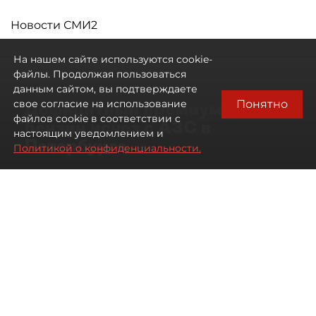
Новости СМИ2
На нашем сайте используются cookie-
файлы. Продолжая пользоваться
данным сайтом, вы подтверждаете
Понятно
свое согласие на использование
Дефицитный премиум: сотый
файлов cookie в соответствии с
бензин исчез с АЗС в
настоящим уведомлением и
Петербурге
Политикой о конфиденциальности.
Автозаправочные станции в
Петербурге остались без бензина
АИ-100
07 августа 2026
00:01
85
Читайте нас в мессенджере Max
Антон Хлыщенко