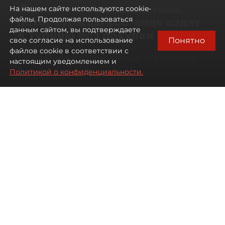
Самостоятельными стали:
На нашем сайте используются cookie-
петербуржцы всё чаще ездят
файлы. Продолжая пользоваться
данным сайтом, вы подтверждаете
в Турцию без покупки туров
Понятно
свое согласие на использование
файлов cookie в соответствии с
Петербуржцы стали чаще отдыхать в
настоящим уведомлением и
Турции без покупки туров
Политикой о конфиденциальности.
08 августа 2026
00:05
735
Читайте нас в мессенджере Max
Дарья Дмитриева
Все материалы автора
Автор фото:
Михаил Тихонов / "ДП"
Петербуржцы стали чаще
бронировать отдых в Турции