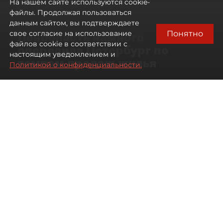
На нашем сайте используются cookie-
файлы. Продолжая пользоваться
данным сайтом, вы подтверждаете
Понятно
свое согласие на использование
Ленобласть намного
файлов cookie в соответствии с
опередила Петербург по
настоящим уведомлением и
темпам продаж жилья
Политикой о конфиденциальности.
07 августа 2026
17:57
132
Читайте нас в мессенджере Max
Павел Никифоров
Все материалы автора
Автор фото:
Сергей Ермохин / "ДП"
В июле 2026 года зарегистрированные продажи
квартир и апартаментов в новостройках
Петербурга и Ленинградской области выросли