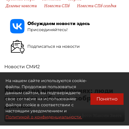
Деловые новости
Новости СПб
Новости СПб сегодня
Обсуждаем новости здесь
Присоединяйтесь!
Подписаться на новости
Новости СМИ2
На нашем сайте используются cookie-
файлы. Продолжая пользоваться
Бизнес на впечатлениях: люди
данным сайтом, вы подтверждаете
платят за событие, собранное
Понятно
свое согласие на использование
для них
файлов cookie в соответствии с
настоящим уведомлением и
Автор фото:
Максим Змеев
Политикой о конфиденциальности.