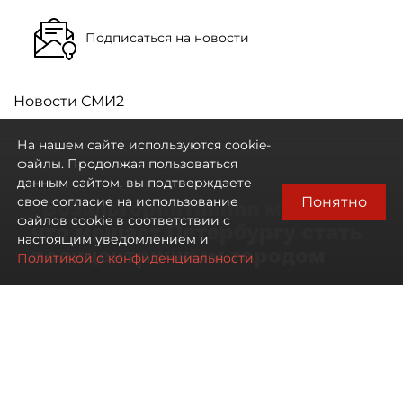
Подписаться на новости
Новости СМИ2
На нашем сайте используются cookie-
файлы. Продолжая пользоваться
данным сайтом, вы подтверждаете
Понятно
свое согласие на использование
"Безальтернативная модель":
файлов cookie в соответствии с
что мешает Петербургу стать
настоящим уведомлением и
полицентричным городом
Политикой о конфиденциальности.
Районы массовой застройки в
Петербурге стали развиваться
неравномерно
08 августа 2026
00:10
620