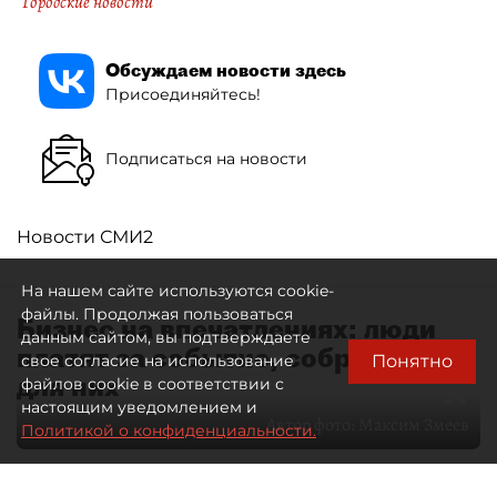
Городские новости
Обсуждаем новости здесь
Присоединяйтесь!
Подписаться на новости
Новости СМИ2
На нашем сайте используются cookie-
файлы. Продолжая пользоваться
Бизнес на впечатлениях: люди
данным сайтом, вы подтверждаете
платят за событие, собранное
Понятно
свое согласие на использование
для них
файлов cookie в соответствии с
настоящим уведомлением и
Автор фото:
Максим Змеев
Политикой о конфиденциальности.
04 августа 2026
15:51
932