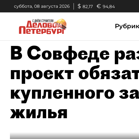
$
€
суббота, 08 августа 2026
82,17
94,84
Рубри
В Совфеде ра
проект обяза
купленного з
жилья