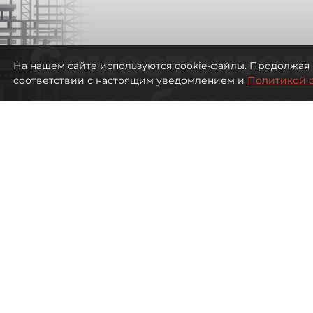
Самостоятел
На нашем сайте используются cookie-файлы. Продолжая 
соответствии с настоящим уведомлением и
Политикой 
петербуржцы
ездят в Турц
покупки туро
Петербуржцы стали чаще отдыхать в
2045
просмотров
00:05
Дарья Дмитриева