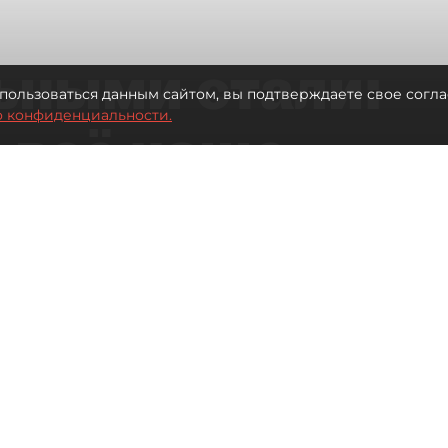
ьными стали:
пользоваться данным сайтом, вы подтверждаете свое согла
о конфиденциальности.
 всё чаще
ию без
в
 Турции без покупки туров
Читайте нас в мессенджере Max