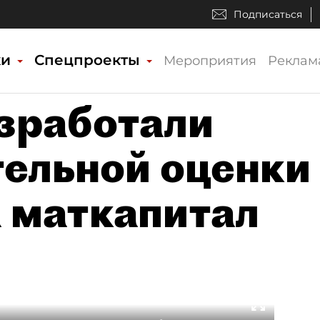
Подписаться
ки
Спецпроекты
Мероприятия
Реклам
зработали
тельной оценки
а маткапитал