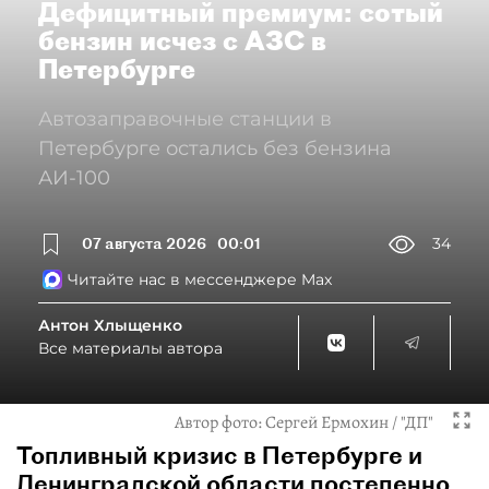
Дефицитный премиум: сотый
бензин исчез с АЗС в
Петербурге
Автозаправочные станции в
Петербурге остались без бензина
АИ-100
07 августа 2026
00:01
34
Читайте нас в мессенджере Max
Антон Хлыщенко
Все материалы автора
Автор фото:
Сергей Ермохин / "ДП"
Топливный кризис в Петербурге и
Ленинградской области постепенно