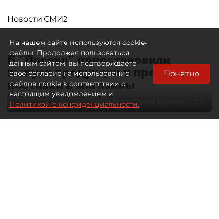
Новости СМИ2
На нашем сайте используются cookie-
файлы. Продолжая пользоваться
В "Лосево" приостановили
данным сайтом, вы подтверждаете
выпуск продукции и прекратили
Понятно
свое согласие на использование
поставки в магазины
файлов cookie в соответствии с
настоящим уведомлением и
Автор фото:
Сергей Ермохин / "ДП"
Политикой о конфиденциальности.
07 августа 2026
00:05
22
Читайте нас в мессенджере Max
Дарья Зайцева
Все материалы автора
Производитель молочных продуктов из
Ленинградской области "Лосево" снова