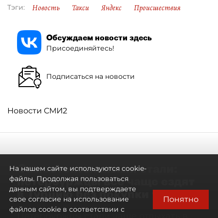
Новость
Такси
Яндекс
Происшествия
Тэги:
Обсуждаем новости здесь
Присоединяйтесь!
Подписаться на новости
Новости СМИ2
Самостоятельными стали:
На нашем сайте используются cookie-
петербуржцы всё чаще ездят
файлы. Продолжая пользоваться
данным сайтом, вы подтверждаете
в Турцию без покупки туров
Понятно
свое согласие на использование
файлов cookie в соответствии с
Петербуржцы стали чаще отдыхать в