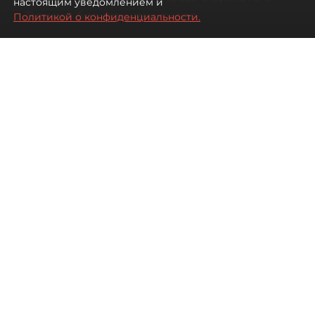
настоящим уведомлением и
Турции без покупки туров
Политикой о конфиденциальности.
08 августа 2026
00:05
3063
Читайте нас в мессенджере Max
Дарья Дмитриева
Все материалы автора
Автор фото:
Михаил Тихонов / "ДП"
Петербуржцы стали чаще
бронировать отдых в Турции
самостоятельно, не прибегая к
услугам туроператоров. Это не
всегда дешевле, но точно
разнообразнее.