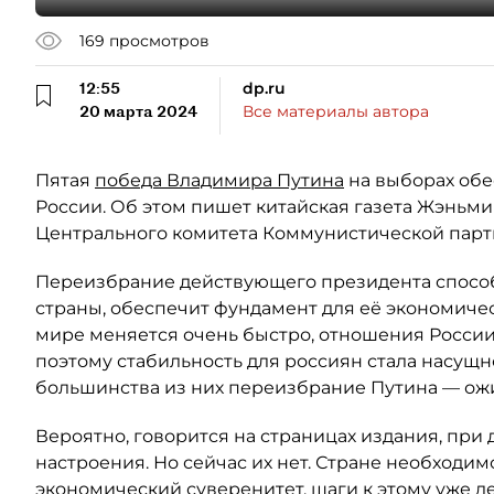
169
просмотров
12:55
dp.ru
20 марта 2024
Все материалы автора
Пятая
победа Владимира Путина
на выборах обе
России. Об этом пишет китайская газета Жэньм
Центрального комитета Коммунистической парт
Переизбрание действующего президента способ
страны, обеспечит фундамент для её экономичес
мире меняется очень быстро, отношения России
поэтому стабильность для россиян стала насущн
большинства из них переизбрание Путина — ож
Вероятно, говорится на страницах издания, при 
настроения. Но сейчас их нет. Стране необходим
экономический суверенитет, шаги к этому уже де