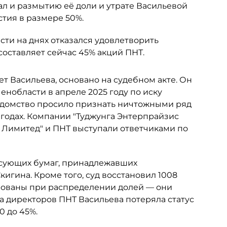
ал и размытию её доли и утрате Васильевой
тия в размере 50%.
ти на днях отказался удовлетворить
составляет сейчас 45% акций ПНТ.
ет Васильева, основано на судебном акте. Он
нобласти в апреле 2025 году по иску
едомство просило признать ничтожными ряд
 годах. Компании "Туджунга Энтерпрайзис
с Лимитед" и ПНТ выступали ответчиками по
сующих бумаг, принадлежавших
гина. Кроме того, суд восстановил 1008
рованы при распределении долей — они
та директоров ПНТ Васильева потеряла статус
0 до 45%.