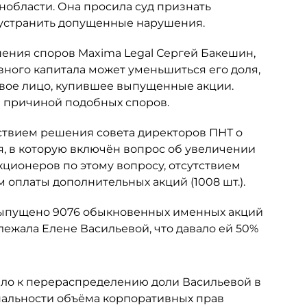
нобласти. Она просила суд признать
 устранить допущенные нарушения.
шения споров Maxima Legal Сергей Бакешин,
вного капитала может уменьшиться его доля,
овое лицо, купившее выпущенные акции.
ся причиной подобных споров.
ствием решения совета директоров ПНТ о
я, в которую включён вопрос об увеличении
кционеров по этому вопросу, отсутствием
 оплаты дополнительных акций (1008 шт.).
 выпущено 9076 обыкновенных именных акций
ежала Елене Васильевой, что давало ей 50%
ело к перераспределению доли Васильевой в
альности объёма корпоративных прав