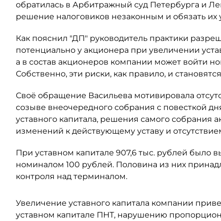
обратилась в Арбитражный суд Петербурга и Ле
решение налоговиков незаконным и обязать их
Как пояснил "ДП" руководитель практики разре
потенциально у акционера при увеличении уста
а в состав акционеров компании может войти н
Собственно, эти риски, как правило, и становят
Своё обращение Васильева мотивировала отсут
созыве внеочередного собрания с повесткой дн
уставного капитала, решения самого собрания а
изменений к действующему уставу и отсутствием
При уставном капитале 907,6 тыс. рублей было
номиналом 100 рублей. Половина из них принадл
контроля над терминалом.
Увеличение уставного капитала компании прив
уставном капитале ПНТ, нарушению пропорцион