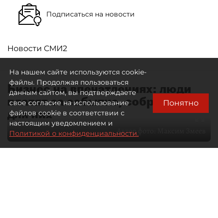
Подписаться на новости
Новости СМИ2
На нашем сайте используются cookie-
файлы. Продолжая пользоваться
Бизнес на впечатлениях: люди
данным сайтом, вы подтверждаете
платят за событие, собранное
Понятно
свое согласие на использование
для них
файлов cookie в соответствии с
настоящим уведомлением и
Автор фото:
Максим Змеев
Политикой о конфиденциальности.
04 августа 2026
15:51
4714
Читайте нас в мессенджере Max
dp.ru
Все материалы автора