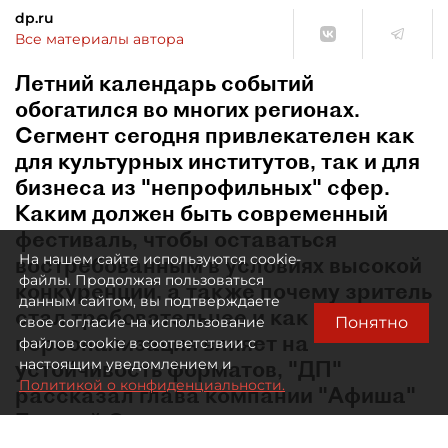
dp.ru
Все материалы автора
Летний календарь событий
обогатился во многих регионах.
Сегмент сегодня привлекателен как
для культурных институтов, так и для
бизнеса из "непрофильных" сфер.
Каким должен быть современный
фестиваль, чтобы оставаться
На нашем сайте используются cookie-
востребованным в условиях высокой
файлы. Продолжая пользоваться
конкуренции, а также почему зритель
данным сайтом, вы подтверждаете
стал требовательнее и как
Понятно
свое согласие на использование
персонализация влияет на
файлов cookie в соответствии с
устойчивость форматов, "ДП"
настоящим уведомлением и
Политикой о конфиденциальности.
рассказал глава компании "Афиша"
Евгений Сидоров.