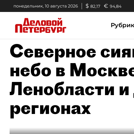
$
€
понедельник, 10 августа 2026
82,17
94,84
Рубри
Северное сия
небо в Москве
Ленобласти и
регионах