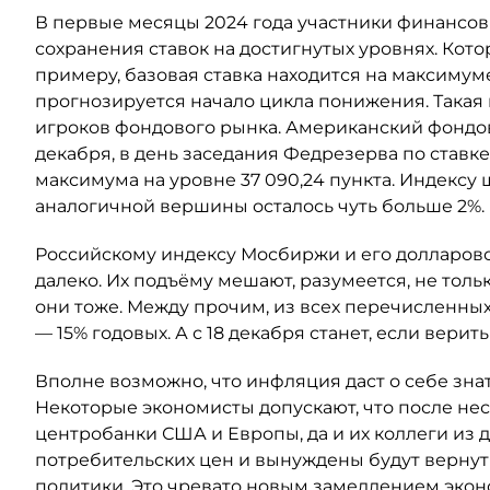
В первые месяцы 2024 года участники финансо
сохранения ставок на достигнутых уровнях. Кото
примеру, базовая ставка находится на максимуме 
прогнозируется начало цикла понижения. Такая
игроков фондового рынка. Американский фондовы
декабря, в день заседания Федрезерва по ставке
максимума на уровне 37 090,24 пункта. Индексу
аналогичной вершины осталось чуть больше 2%.
Российскому индексу Мосбиржи и его долларово
далеко. Их подъёму мешают, разумеется, не толь
они тоже. Между прочим, из всех перечисленных
— 15% годовых. А с 18 декабря станет, если вери
Вполне возможно, что инфляция даст о себе знат
Некоторые экономисты допускают, что после не
центробанки США и Европы, да и их коллеги из 
потребительских цен и вынуждены будут верну
политики. Это чревато новым замедлением эконо