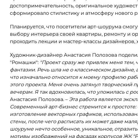
достопримечательность, оригинальное художест
сформировало стилистику и атмосферу нового р
Планируется, что посетители арт-шоурума смог
выбору интерьера своей квартиры, ремонту и ор
проходить лекции и мастер-классы дизайнеров, 
Художник-дизайнер Анастасия Полозова подели
"Ромашки":
"Проект сразу же привлек меня тем, ч
фантазии. Речь шла не о классическом дизайне, 
что изначально относится к моему профилю рабо
этого проекта. Меня очень затянул творческий пр
вечерам. Я так вдохновилась, что уложилась с ро
Анастасия Полозова. –
Эта работа является экскл
Современный арт-бизнес стремится к простоте: 
изготовление векторных графиков, использован
стены, после чего расписать их может даже маля
шоуруме нечто особенное, уникальное, отразит
мотивы изображений на фасадах корпусов ЖК "Р