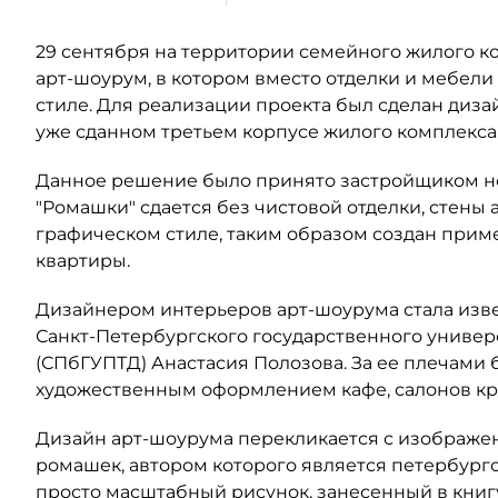
29 сентября на территории семейного жилого 
арт-шоурум, в котором вместо отделки и мебели
стиле. Для реализации проекта был сделан диз
уже сданном третьем корпусе жилого комплекса
Данное решение было принято застройщиком не с
"Ромашки" сдается без чистовой отделки, стены
графическом стиле, таким образом создан при
квартиры.
Дизайнером интерьеров арт-шоурума стала изве
Санкт-Петербургского государственного униве
(СПбГУПТД) Анастасия Полозова. За ее плечами 
художественным оформлением кафе, салонов кра
Дизайн арт-шоурума перекликается с изображе
ромашек, автором которого является петербургс
просто масштабный рисунок, занесенный в книгу