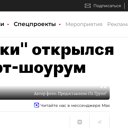
Подписаться
ки
Спецпроекты
Мероприятия
Реклам
ки" открылся
рт-шоурум
Автор фото:
Предоставлено О2 Групп"
Читайте нас в мессенджере Max