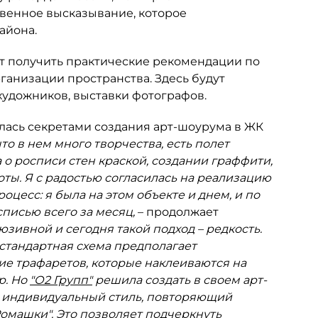
венное высказывание, которое
айона.
ут получить практические рекомендации по
ганизации пространства. Здесь будут
художников, выставки фотографов.
лась секретами создания арт-шоурума в ЖК
то в нем много творчества, есть полет
а о росписи стен краской, создании граффити,
ты. Я с радостью согласилась на реализацию
оцесс: я была на этом объекте и днем, и по
списью всего за месяц,
– продолжает
юзивной и сегодня такой подход – редкость.
стандартная схема предполагает
ие трафаретов, которые наклеиваются на
р. Но
"О2 Групп"
решила создать в своем арт-
ь индивидуальный стиль, повторяющий
омашки". Это позволяет подчеркнуть