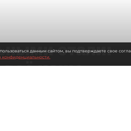
ьными стали:
пользоваться данным сайтом, вы подтверждаете свое согла
о конфиденциальности.
 всё чаще
ию без
в
 Турции без покупки туров