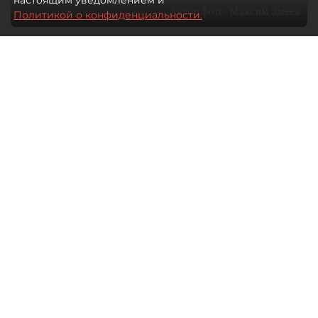
настоящим уведомлением и
Автор фото:
Максим Змеев
Политикой о конфиденциальности.
04 августа 2026
15:51
3741
Читайте нас в мессенджере Max
dp.ru
Все материалы автора
Летний календарь событий
обогатился во многих регионах.
Сегмент сегодня привлекателен как
для культурных институтов, так и для
бизнеса из "непрофильных" сфер.
Каким должен быть современный
фестиваль, чтобы оставаться
востребованным в условиях высокой
конкуренции, а также почему зритель
стал требовательнее и как