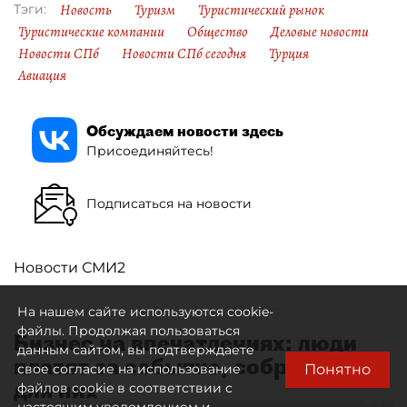
Новость
Туризм
Туристический рынок
Тэги:
Туристические компании
Общество
Деловые новости
Новости СПб
Новости СПб сегодня
Турция
Авиация
Обсуждаем новости здесь
Присоединяйтесь!
Подписаться на новости
Новости СМИ2
На нашем сайте используются cookie-
файлы. Продолжая пользоваться
Бизнес на впечатлениях: люди
данным сайтом, вы подтверждаете
платят за событие, собранное
Понятно
свое согласие на использование
для них
файлов cookie в соответствии с