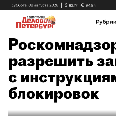
$
€
суббота, 08 августа 2026
82,17
94,84
Рубри
Роскомнадзор
разрешить за
с инструкция
блокировок