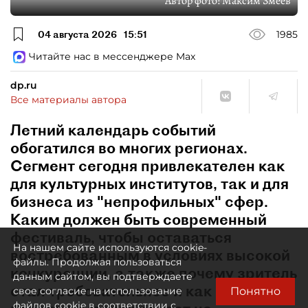
Автор фото:
Максим Змеев
04 августа 2026
15:51
1985
Читайте нас в мессенджере Max
dp.ru
Все материалы автора
Летний календарь событий
обогатился во многих регионах.
Сегмент сегодня привлекателен как
для культурных институтов, так и для
бизнеса из "непрофильных" сфер.
Каким должен быть современный
фестиваль, чтобы оставаться
На нашем сайте используются cookie-
востребованным в условиях высокой
файлы. Продолжая пользоваться
конкуренции, а также почему зритель
данным сайтом, вы подтверждаете
стал требовательнее и как
Понятно
свое согласие на использование
файлов cookie в соответствии с