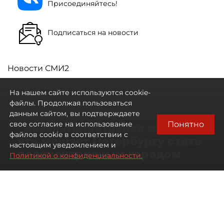
Присоединяйтесь!
Подписаться на новости
Новости СМИ2
На нашем сайте используются cookie-
файлы. Продолжая пользоваться
данным сайтом, вы подтверждаете
Понятно
свое согласие на использование
"Безальтернативная модель":
файлов cookie в соответствии с
что мешает Петербургу стать
настоящим уведомлением и
полицентричным городом
Политикой о конфиденциальности.
Районы массовой застройки в
Петербурге стали развиваться
неравномерно